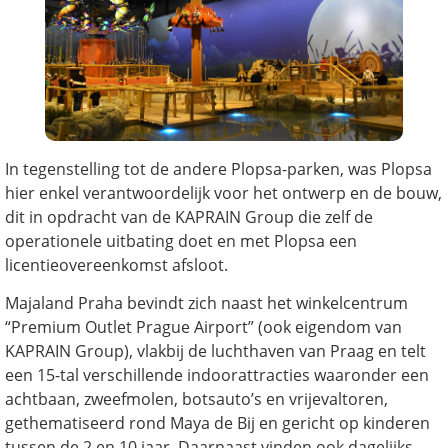
In tegenstelling tot de andere Plopsa-parken, was Plopsa
hier enkel verantwoordelijk voor het ontwerp en de bouw,
dit in opdracht van de KAPRAIN Group die zelf de
operationele uitbating doet en met Plopsa een
licentieovereenkomst afsloot.
Majaland Praha bevindt zich naast het winkelcentrum
“Premium Outlet Prague Airport” (ook eigendom van
KAPRAIN Group), vlakbij de luchthaven van Praag en telt
een 15-tal verschillende indoorattracties waaronder een
achtbaan, zweefmolen, botsauto’s en vrijevaltoren,
gethematiseerd rond Maya de Bij en gericht op kinderen
tussen de 2 en 10 jaar. Daarnaast vinden ook dagelijks