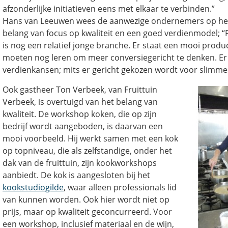
afzonderlijke initiatieven eens met elkaar te verbinden.”
Hans van Leeuwen wees de aanwezige ondernemers op h
belang van focus op kwaliteit en een goed verdienmodel; “
is nog een relatief jonge branche. Er staat een mooi produ
moeten nog leren om meer conversiegericht te denken. Er 
verdienkansen; mits er gericht gekozen wordt voor slimm
Ook gastheer Ton Verbeek, van Fruittuin
Verbeek, is overtuigd van het belang van
kwaliteit. De workshop koken, die op zijn
bedrijf wordt aangeboden, is daarvan een
mooi voorbeeld. Hij werkt samen met een kok
op topniveau, die als zelfstandige, onder het
dak van de fruittuin, zijn kookworkshops
aanbiedt. De kok is aangesloten bij het
kookstudiogilde
, waar alleen professionals lid
van kunnen worden. Ook hier wordt niet op
prijs, maar op kwaliteit geconcurreerd. Voor
een workshop, inclusief materiaal en de wijn,