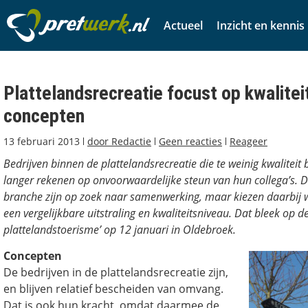
Actueel
Inzicht en kennis
Plattelandsrecreatie focust op kwalitei
concepten
13 februari 2013
door
Redactie
Geen reacties
Reageer
Bedrijven binnen de plattelandsrecreatie die te weinig kwaliteit
langer rekenen op onvoorwaardelijke steun van hun collega’s. D
branche zijn op zoek naar samenwerking, maar kiezen daarbij w
een vergelijkbare uitstraling en kwaliteitsniveau. Dat bleek op d
plattelandstoerisme’ op 12 januari in Oldebroek.
Concepten
De bedrijven in de plattelandsrecreatie zijn,
en blijven relatief bescheiden van omvang.
Dat is ook hun kracht, omdat daarmee de