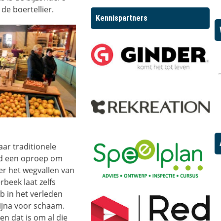
de boertellier.
Kennispartners
ar traditionele
ed een oproep om
er het wegvallen van
beek laat zelfs
b in het verleden
ijna voor schaam.
en dat is om al die