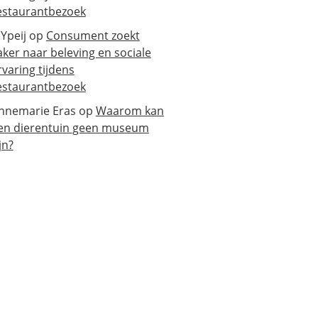
estaurantbezoek
 Ypeij
op
Consument zoekt
aker naar beleving en sociale
rvaring tijdens
estaurantbezoek
nnemarie Eras
op
Waarom kan
en dierentuin geen museum
jn?