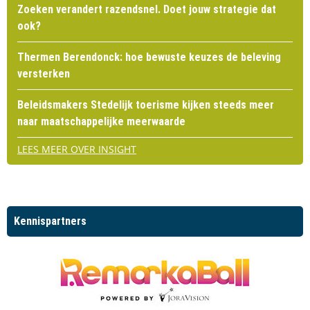
Zoeken verandert razendsnel. Doet jouw strategie dat
ook?
Thermen Berendonck: hoe bewuste keuzes de beleving
versterken
Beleidsmakers Stedelijk toerisme kijken steeds meer
naar maatschappelijke meerwaarde
LEES MEER OVER INSIGHT
Kennispartners