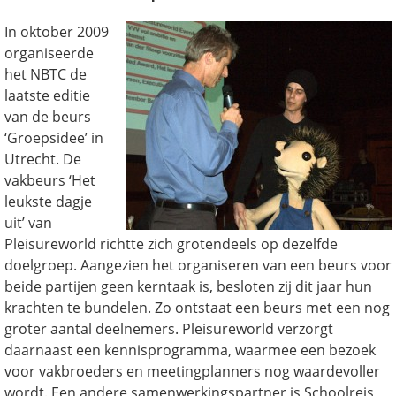
In oktober 2009
organiseerde
het NBTC de
laatste editie
van de beurs
‘Groepsidee’ in
Utrecht. De
vakbeurs ‘Het
leukste dagje
uit’ van
Pleisureworld richtte zich grotendeels op dezelfde
doelgroep. Aangezien het organiseren van een beurs voor
beide partijen geen kerntaak is, besloten zij dit jaar hun
krachten te bundelen. Zo ontstaat een beurs met een nog
groter aantal deelnemers. Pleisureworld verzorgt
daarnaast een kennisprogramma, waarmee een bezoek
voor vakbroeders en meetingplanners nog waardevoller
wordt. Een andere samenwerkingspartner is Schoolreis