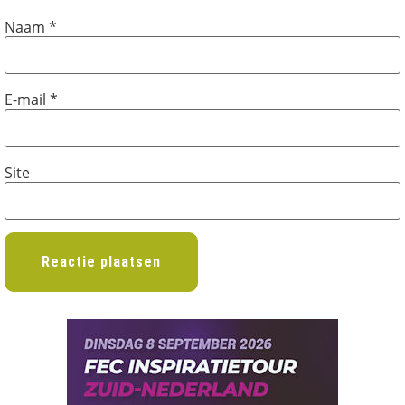
Naam
*
E-mail
*
Site