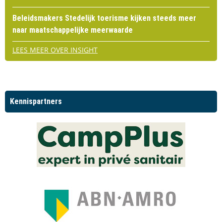
Beleidsmakers Stedelijk toerisme kijken steeds meer
naar maatschappelijke meerwaarde
LEES MEER OVER INSIGHT
Kennispartners