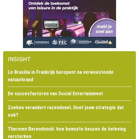
INSIGHT
Le Brasilia in Frankrijk heropent na verwoestende
natuurbrand
De succesfactoren van Social Entertainment
Zoeken verandert razendsnel. Doet jouw strategie dat
ook?
Thermen Berendonck: hoe bewuste keuzes de beleving
versterken