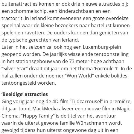
buitenattracties komen er ook drie nieuwe attracties bij:
een schommelschip, een kinderachtbaan en een
tractorrit. In Ierland komt eveneens een grote overdekte
speelhal waar de kleine bezoekers naar hartelust kunnen
spelen en ravotten. De ouders kunnen dan genieten van
de typische gerechten van Ierland.
Later in het seizoen zal ook nog een Luxemburg-plein
geopend worden. De jaarlijks wisselende tentoonstelling
in het stationsgebouw van de 73 meter hoge achtbaan
“Silver Star” draait dit jaar om het thema ‘Formule 1’. In de
hal zullen onder de noemer “Won World” enkele bolides
tentoongesteld worden.
‘Beeldige’ attracties
Ging vorig jaar nog de 4D-film “Tijdcarrousel” in première,
dit jaar toont MackMedia alweer een nieuwe film in Magic
Cinema. “Happy Family” is de titel van het avontuur
waarin de uiterst gewone familie Wünschmann wordt
gevolgd tijdens hun uiterst ongewone dag uit in een