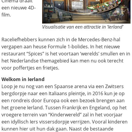
Cinema draait
een nieuwe 4D-
film.
Visualisatie van een attractie in ‘Ierland’
Raceliefhebbers kunnen zich in de Mercedes-Benz-hal
vergapen aan heuse Formule 1-bolides. In het nieuwe
restaurant “Spices” is het voortaan ‘werelds’ smullen en in
het Nederlandse themagebied kan men nu ook terecht
voor poffertjes en frietjes.
Welkom in Ierland
Loop je nu nog van een Spaanse arena via een Zwitsers
bergdorpje naar een Italiaans pleintje, in 2016 kun je op
een rondreis door Europa ook een bezoek brengen aan
het groene Ierland. Tussen Frankrijk en Engeland, op het
vroegere terrein van “Kinderwereld” zal in het voorjaar
een idyllisch Iers vissersdorpje verrijzen. Vooral kinderen
kunnen hier uit hun dak gaan. Naast de bestaande