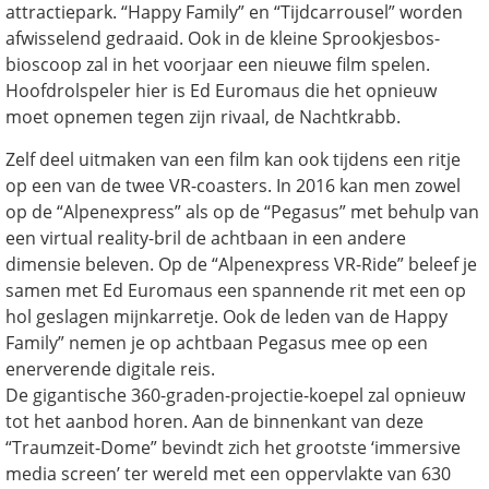
attractiepark. “Happy Family” en “Tijdcarrousel” worden
afwisselend gedraaid. Ook in de kleine Sprookjesbos-
bioscoop zal in het voorjaar een nieuwe film spelen.
Hoofdrolspeler hier is Ed Euromaus die het opnieuw
moet opnemen tegen zijn rivaal, de Nachtkrabb.
Zelf deel uitmaken van een film kan ook tijdens een ritje
op een van de twee VR-coasters. In 2016 kan men zowel
op de “Alpenexpress” als op de “Pegasus” met behulp van
een virtual reality-bril de achtbaan in een andere
dimensie beleven. Op de “Alpenexpress VR-Ride” beleef je
samen met Ed Euromaus een spannende rit met een op
hol geslagen mijnkarretje. Ook de leden van de Happy
Family” nemen je op achtbaan Pegasus mee op een
enerverende digitale reis.
De gigantische 360-graden-projectie-koepel zal opnieuw
tot het aanbod horen. Aan de binnenkant van deze
“Traumzeit-Dome” bevindt zich het grootste ‘immersive
media screen’ ter wereld met een oppervlakte van 630