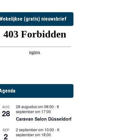
Wekelijkse (gratis) nieuwsbrief
Agenda
28 augustus om 08:00
-
6
AUG
28
september om 17:00
Caravan Salon Düsseldorf
2 september om 10:00
-
6
SEP
2
september om 18:00