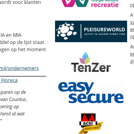
 wordt voor klanten
r
A
v
e
EIA en MIA
r
del op de lijst staat
A
vingen op het moment
e
zi
vamil/ondernemers
n Horeca
esparen op de
 van Countus.
voering op
Vamil al wat
”