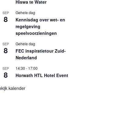
Hiswa te Water
Gehele dag
SEP
8
Kennisdag over wet- en
regelgeving
speelvoorzieningen
Gehele dag
SEP
8
FEC inspiratietour Zuid-
Nederland
14:30
-
17:00
SEP
8
Horwath HTL Hotel Event
kijk kalender