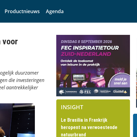
Productnieuws
Agenda
 voor
mogelijk duurzamer
ngen die investeringen
eel aantrekkelijker
INSIGHT
Le Brasilia in Frankrijk
heropent na verwoestende
natuurbrand