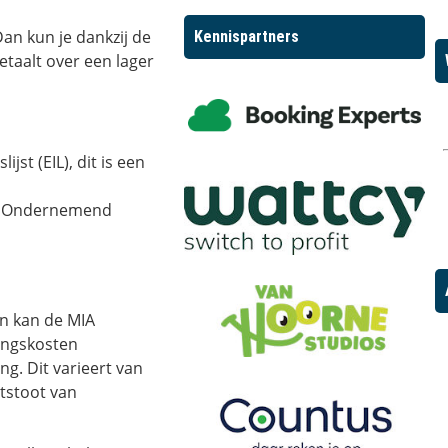
Dan kun je dankzij de
Kennispartners
etaalt over een lager
st (EIL), dit is een
oor Ondernemend
an kan de MIA
ringskosten
ng. Dit varieert van
tstoot van