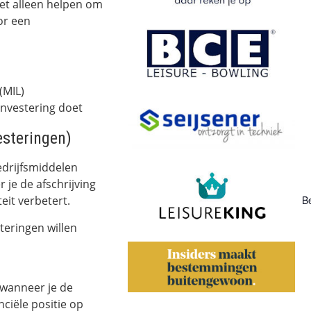
niet alleen helpen om
or een
(MIL)
investering doet
esteringen)
edrijfsmiddelen
r je de afschrijving
teit verbetert.
Be
steringen willen
 wanneer je de
anciële positie op