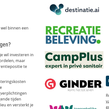
n
n wel binnen een
ngen?
je wil investeren in
oordelen, maar
entiepositie te
esteringskosten
te
gverplichtingen
R
gende tijden
v
lieu en versterkt je
e