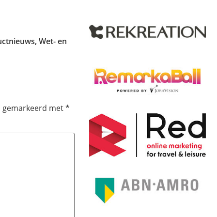
uctnieuws
,
Wet- en
jn gemarkeerd met
*