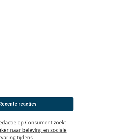
Recente reacties
edactie
op
Consument zoekt
aker naar beleving en sociale
rvaring tijdens