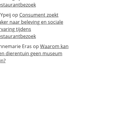
estaurantbezoek
 Ypeij
op
Consument zoekt
aker naar beleving en sociale
rvaring tijdens
estaurantbezoek
nnemarie Eras
op
Waarom kan
en dierentuin geen museum
jn?