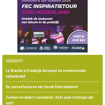
INSIGHT
Le Brasilia in Frankrijk heropent na verwoestende
natuurbrand
De succesfactoren van Social Entertainment
Zoeken verandert razendsnel. Doet jouw strategie dat
ook?