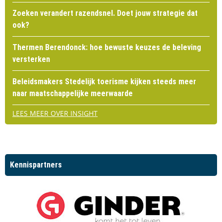
Zoeken verandert razendsnel. Doet jouw strategie dat
ook?
Thermen Berendonck: hoe bewuste keuzes de beleving
versterken
Beleidsmakers Stedelijk toerisme kijken steeds meer
naar maatschappelijke meerwaarde
LEES MEER OVER INSIGHT
Kennispartners