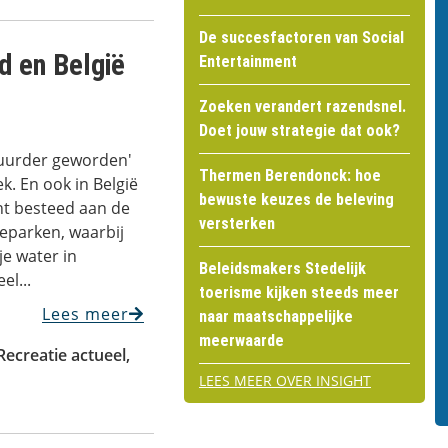
De succesfactoren van Social
d en België
Entertainment
Zoeken verandert razendsnel.
Doet jouw strategie dat ook?
duurder geworden'
Thermen Berendonck: hoe
. En ook in België
bewuste keuzes de beleving
ht besteed aan de
versterken
tieparken, waarbij
je water in
Beleidsmakers Stedelijk
el...
toerisme kijken steeds meer
Lees meer
naar maatschappelijke
meerwaarde
Recreatie actueel
,
LEES MEER OVER INSIGHT