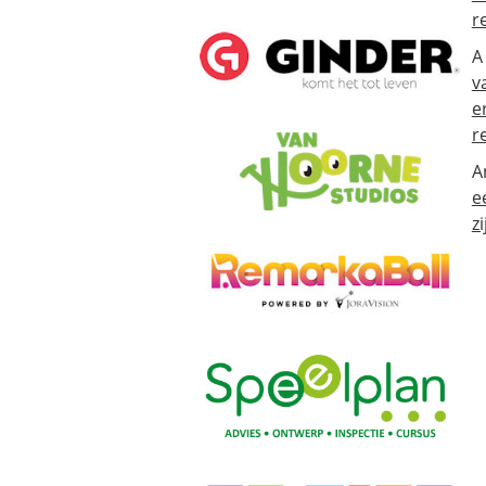
r
A
v
e
r
A
e
zi