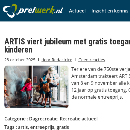
Actueel
Inzicht en kennis
ARTIS viert jubileum met gratis toega
kinderen
28 oktober 2025
door
Redactrice
Geen reacties
Ter ere van de 750ste verj
Amsterdam trakteert ARTI
van 8 en 9 november alle k
12 jaar op gratis toegang.
de normale entreeprijs.
Categorie :
Dagrecreatie
,
Recreatie actueel
Tags :
artis
,
entreeprijs
,
gratis