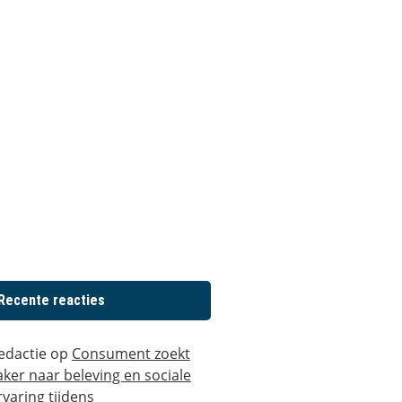
Recente reacties
edactie
op
Consument zoekt
aker naar beleving en sociale
rvaring tijdens