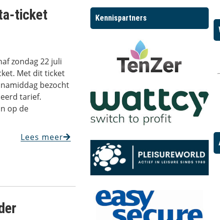
ta-ticket
Kennispartners
af zondag 22 juli
ket. Met dit ticket
de namiddag bezocht
erd tarief.
in op de
Lees meer
der