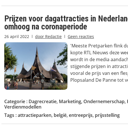
Prijzen voor dagattracties in Nederlan
omhoog na coronaperiode
26 april 2022
door
Redactie
Geen reacties
'Meeste Pretparken flink 
kopte RTL Nieuws deze week
wordt in de media aandac
stijgende prijzen in attrac
vooral de prijs van een fles
Plopsaland De Panne tot ve
Categorie :
Dagrecreatie
,
Marketing
,
Ondernemerschap
,
Verdienmodellen
Tags :
attractieparken
,
belgië
,
entreeprijs
,
prijsstelling