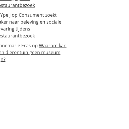
estaurantbezoek
 Ypeij
op
Consument zoekt
aker naar beleving en sociale
rvaring tijdens
estaurantbezoek
nnemarie Eras
op
Waarom kan
en dierentuin geen museum
jn?