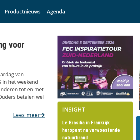
Productnieuws
Agenda
ng voor
aardag van
S in het weekend
inderen tot en met
 Ouders betalen wel
INSIGHT
Lees meer
Le Brasilia in Frankrijk
heropent na verwoestende
natuurbrand