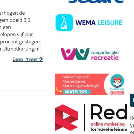
erhogen de
gemiddeld 3,5
n een
elopen vijf jaar
n procent gestegen.
n Uitmetkorting.nl.
Lees meer
R
v
e