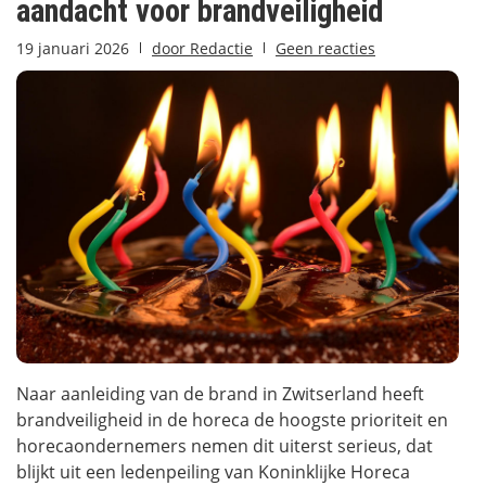
aandacht voor brandveiligheid
19 januari 2026
door
Redactie
Geen reacties
Naar aanleiding van de brand in Zwitserland heeft
brandveiligheid in de horeca de hoogste prioriteit en
horecaondernemers nemen dit uiterst serieus, dat
blijkt uit een ledenpeiling van Koninklijke Horeca