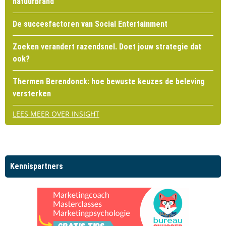
natuurbrand
De succesfactoren van Social Entertainment
Zoeken verandert razendsnel. Doet jouw strategie dat
ook?
Thermen Berendonck: hoe bewuste keuzes de beleving
versterken
LEES MEER OVER INSIGHT
Kennispartners