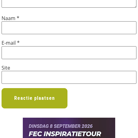
Naam
*
E-mail
*
Site