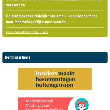
versterken
Beleidsmakers Stedelijk toerisme kijken steeds meer
naar maatschappelijke meerwaarde
LEES MEER OVER INSIGHT
Kennispartners