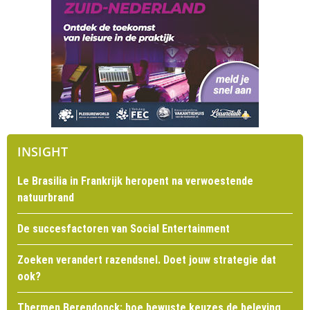
INSIGHT
Le Brasilia in Frankrijk heropent na verwoestende
natuurbrand
De succesfactoren van Social Entertainment
Zoeken verandert razendsnel. Doet jouw strategie dat
ook?
Thermen Berendonck: hoe bewuste keuzes de beleving