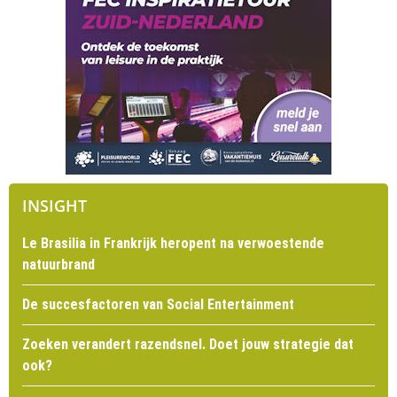
INSIGHT
Le Brasilia in Frankrijk heropent na verwoestende
natuurbrand
De succesfactoren van Social Entertainment
Zoeken verandert razendsnel. Doet jouw strategie dat
ook?