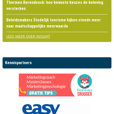
Thermen Berendonck: hoe bewuste keuzes de beleving
versterken
Beleidsmakers Stedelijk toerisme kijken steeds meer
naar maatschappelijke meerwaarde
LEES MEER OVER INSIGHT
Kennispartners