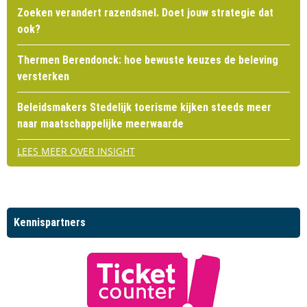
Zoeken verandert razendsnel. Doet jouw strategie dat
ook?
Thermen Berendonck: hoe bewuste keuzes de beleving
versterken
Beleidsmakers Stedelijk toerisme kijken steeds meer
naar maatschappelijke meerwaarde
LEES MEER OVER INSIGHT
Kennispartners