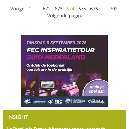
Vorige
1
…
672
673
674
675
676
…
702
Volgende pagina
INSIGHT