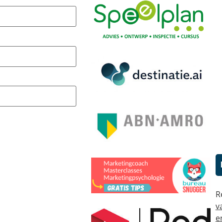
R
v
e