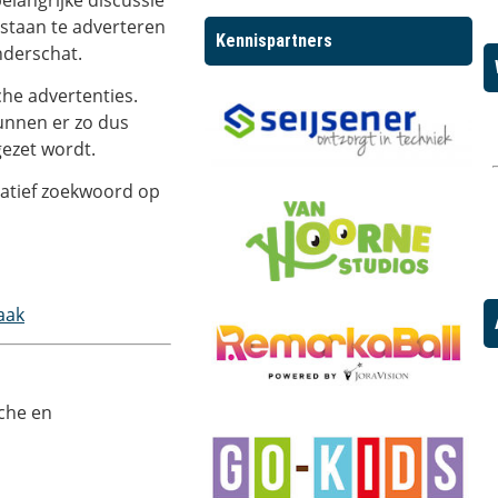
estaan te adverteren
Kennispartners
derschat.
he advertenties.
unnen er zo dus
ezet wordt.
egatief zoekwoord op
aak
che en