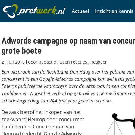
Actueel
Inzicht en kennis
Adwords campagne op naam van concurr
grote boete
21 juli 2016
door
Redactie
Geen reacties
Reageer
Een uitspraak van de Rechtbank Den Haag over het gebruik va
concurrent in een Google Adwords campagne kan wel eens grote
Emerce publiceerde vanmorgen over de uitspraak in een conflict
Topbloemen. Naast het verbod op gebruik van de merknaam eis
schadevergoeding van 244.652 voor geleden schade.
De zaak betrof het inkopen van het
zoekwoord Fleurop door concurrent
Topbloemen. Concurrenten van
Fleurop bieden bij Google Adwords