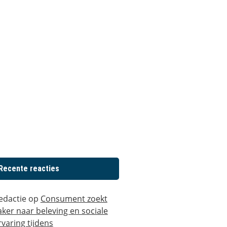
Recente reacties
edactie
op
Consument zoekt
aker naar beleving en sociale
rvaring tijdens