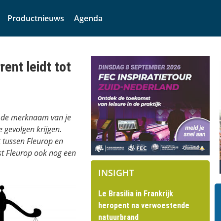
Productnieuws
Agenda
ent leidt tot
n de merknaam van je
 gevolgen krijgen.
 tussen Fleurop en
t Fleurop ook nog een
INSIGHT
Le Brasilia in Frankrijk
heropent na verwoestende
natuurbrand