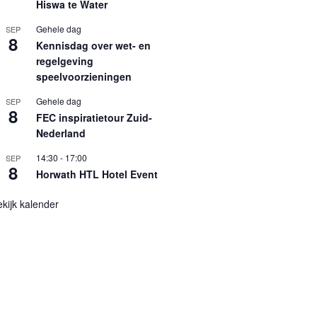
Hiswa te Water
Gehele dag
SEP
8
Kennisdag over wet- en
regelgeving
speelvoorzieningen
Gehele dag
SEP
8
FEC inspiratietour Zuid-
Nederland
14:30
-
17:00
SEP
8
Horwath HTL Hotel Event
kijk kalender