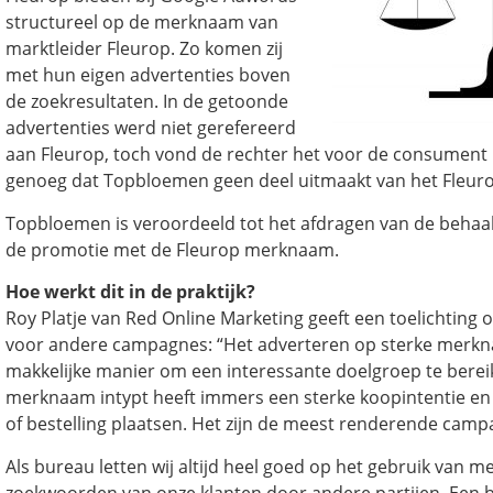
structureel op de merknaam van
marktleider Fleurop. Zo komen zij
met hun eigen advertenties boven
de zoekresultaten. In de getoonde
advertenties werd niet gerefereerd
aan Fleurop, toch vond de rechter het voor de consument n
genoeg dat Topbloemen geen deel uitmaakt van het Fleur
Topbloemen is veroordeeld tot het afdragen van de behaa
de promotie met de Fleurop merknaam.
Hoe werkt dit in de praktijk?
Roy Platje van Red Online Marketing geeft een toelichting
voor andere campagnes: “Het adverteren op sterke merkna
makkelijke manier om een interessante doelgroep te berei
merknaam intypt heeft immers een sterke koopintentie en 
of bestelling plaatsen. Het zijn de meest renderende camp
Als bureau letten wij altijd heel goed op het gebruik van 
zoekwoorden van onze klanten door andere partijen. Een b