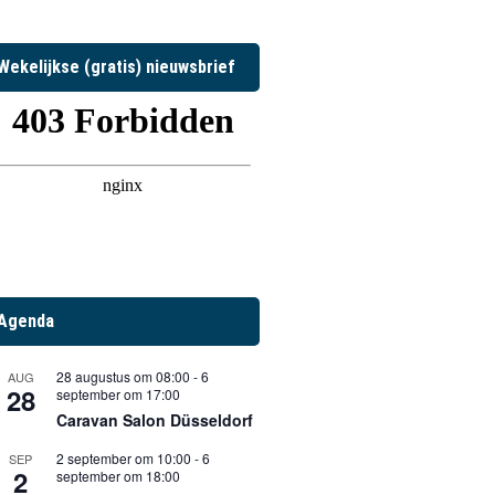
Wekelijkse (gratis) nieuwsbrief
Agenda
28 augustus om 08:00
-
6
AUG
28
september om 17:00
Caravan Salon Düsseldorf
2 september om 10:00
-
6
SEP
2
september om 18:00