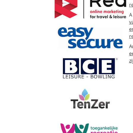
r
A
v
e
r
A
e
zi