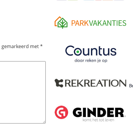
jn gemarkeerd met
*
Be