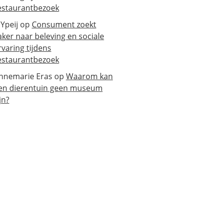
estaurantbezoek
 Ypeij
op
Consument zoekt
aker naar beleving en sociale
rvaring tijdens
estaurantbezoek
nnemarie Eras
op
Waarom kan
en dierentuin geen museum
jn?