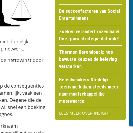
De succesfactoren van Social
Entertainment
Zoeken verandert razendsnel.
Doet jouw strategie dat ook?
iet duidelijk
op netwerk.
Thermen Berendonck: hoe
bewuste keuzes de beleving
lde nettowinst door
versterken
Beleidsmakers Stedelijk
 op de consequenties
toerisme kijken steeds meer
men lijkt vaak een
naar maatschappelijke
ken. Degene die de
meerwaarde
wil snel een boeking
LEES MEER OVER INSIGHT
agnes.
merknaam
elangrijke discussie