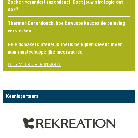
Zoeken verandert razendsnel. Doet jouw strategie dat
ook?
Thermen Berendonck: hoe bewuste keuzes de beleving
versterken
Beleidsmakers Stedelijk toerisme kijken steeds meer
naar maatschappelijke meerwaarde
LEES MEER OVER INSIGHT
Kennispartners