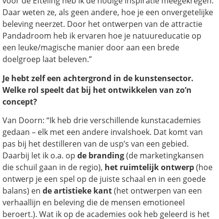
voor de Efteling heb ik de nodige inspiratie meegekregen.
Daar weten ze, als geen andere, hoe je een onvergetelijke
beleving neerzet. Door het ontwerpen van de attractie
Pandadroom heb ik ervaren hoe je natuureducatie op
een leuke/magische manier door aan een brede
doelgroep laat beleven.”
Je hebt zelf een achtergrond in de kunstensector.
Welke rol speelt dat bij het ontwikkelen van zo’n
concept?
Van Doorn: “Ik heb drie verschillende kunstacademies
gedaan – elk met een andere invalshoek. Dat komt van
pas bij het destilleren van de usp’s van een gebied.
Daarbij let ik o.a. op
de branding
(de marketingkansen
die schuil gaan in de regio),
het ruimtelijk ontwerp
(hoe
ontwerp je een spel op de juiste schaal en in een goede
balans) en
de artistieke kant
(het ontwerpen van een
verhaallijn en beleving die de mensen emotioneel
beroert.). Wat ik op de academies ook heb geleerd is het