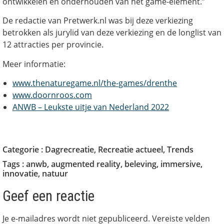
ontwikkelen en onderhouden van het game-element.”
De redactie van Pretwerk.nl was bij deze verkiezing
betrokken als jurylid van deze verkiezing en de longlist van
12 attracties per provincie.
Meer informatie:
www.thenaturegame.nl/the-games/drenthe
www.doornroos.com
ANWB – Leukste uitje van Nederland 2022
Categorie :
Dagrecreatie
,
Recreatie actueel
,
Trends
Tags :
anwb
,
augmented reality
,
beleving
,
immersive
,
innovatie
,
natuur
Geef een reactie
Je e-mailadres wordt niet gepubliceerd.
Vereiste velden