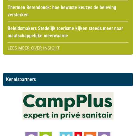
Thermen Berendonck: hoe bewuste keuzes de beleving
versterken
Beleidsmakers Stedelijk toerisme kijken steeds meer naar
maatschappelijke meerwaarde
LEES MEER OVER INSIGHT
Kennispartners