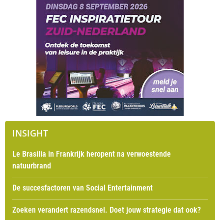
INSIGHT
Le Brasilia in Frankrijk heropent na verwoestende
natuurbrand
De succesfactoren van Social Entertainment
Zoeken verandert razendsnel. Doet jouw strategie dat ook?