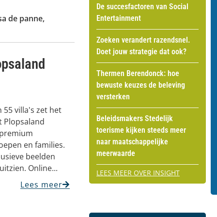
De succesfactoren van Social
sa de panne
,
Entertainment
Zoeken verandert razendsnel.
Doet jouw strategie dat ook?
opsaland
Thermen Berendonck: hoe
bewuste keuzes de beleving
versterken
55 villa's zet het
Beleidsmakers Stedelijk
t Plopsaland
toerisme kijken steeds meer
n premium
naar maatschappelijke
epen en families.
meerwaarde
lusieve beelden
uitzien. Online...
LEES MEER OVER INSIGHT
Lees meer