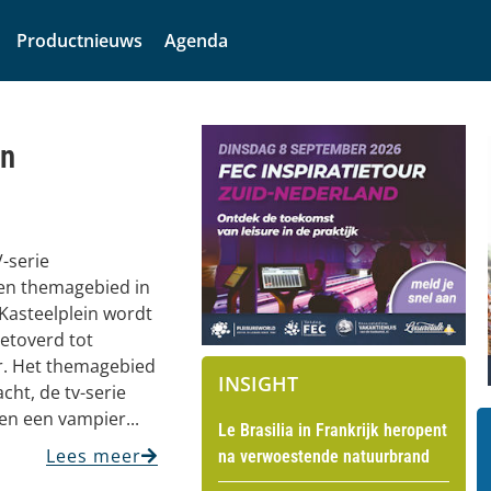
Productnieuws
Agenda
en
-serie
gen themagebied in
Kasteelplein wordt
etoverd tot
. Het themagebied
INSIGHT
cht, de tv-serie
en een vampier...
Le Brasilia in Frankrijk heropent
Lees meer
na verwoestende natuurbrand