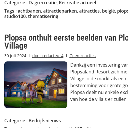
Categorie :
Dagrecreatie
,
Recreatie actueel
Tags :
achtbanen
,
attractieparken
,
attracties
,
belgië
,
plop
studio100
,
thematisering
Plopsa onthult eerste beelden van Pl
Village
30 juli 2024
door
redacteur4
Geen reacties
Dankzij een investering van 
Plopsaland Resort zich me
Village in de markt als ee
bestemming voor grote gro
Plopsa deelt nu enkele exc
van hoe de villa's er zullen 
Categorie :
Bedrijfsnieuws