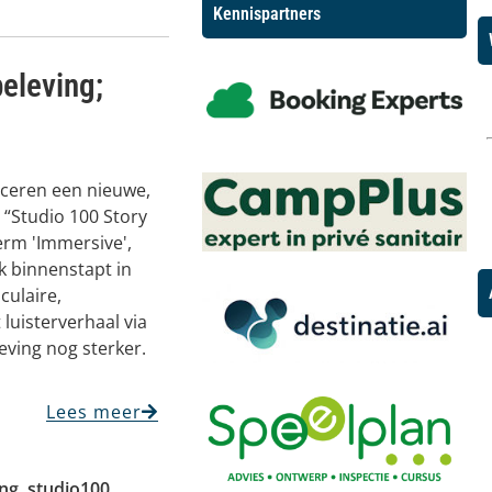
Kennispartners
eleving;
nceren een nieuwe,
 “Studio 100 Story
erm 'Immersive',
jk binnenstapt in
culaire,
 luisterverhaal via
eving nog sterker.
Lees meer
ing
,
studio100