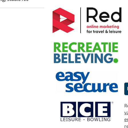
R
v
e
r