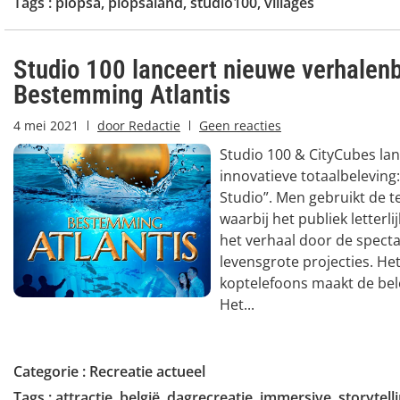
Tags :
plopsa
,
plopsaland
,
studio100
,
villages
Studio 100 lanceert nieuwe verhalenb
Bestemming Atlantis
4 mei 2021
door
Redactie
Geen reacties
Studio 100 & CityCubes la
innovatieve totaalbeleving:
Studio”. Men gebruikt de t
waarbij het publiek letterli
het verhaal door de specta
levensgrote projecties. Het
koptelefoons maakt de bel
Het...
Categorie :
Recreatie actueel
Tags :
attractie
,
belgië
,
dagrecreatie
,
immersive
,
storytell