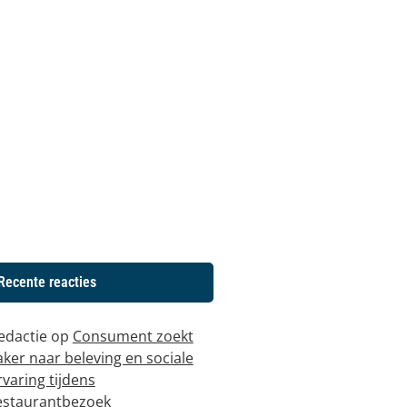
Recente reacties
edactie
op
Consument zoekt
aker naar beleving en sociale
rvaring tijdens
estaurantbezoek