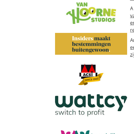
A
v
e
r
A
e
zi