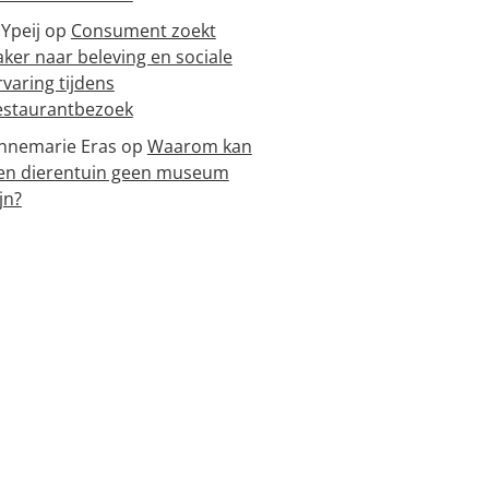
 Ypeij
op
Consument zoekt
aker naar beleving en sociale
rvaring tijdens
estaurantbezoek
nnemarie Eras
op
Waarom kan
en dierentuin geen museum
jn?