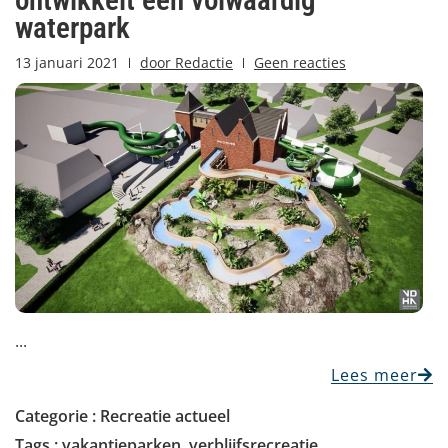
ontwikkelt een volwaardig
waterpark
13 januari 2021
door
Redactie
Geen reacties
...
Lees meer
Categorie :
Recreatie actueel
Tags :
vakantieparken
,
verblijfsrecreatie
,