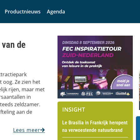
Productnieuws
Agenda
 van de
ttractiepark
 oog. Ze zien het
lijk rijen, maar met
saantallen in
steeds zeldzamer.
INSIGHT
fteling aan de
Le Brasilia in Frankrijk heropent
Lees meer
na verwoestende natuurbrand