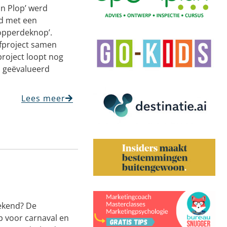
an Plop’ werd
id met een
nopperdeknop’.
efproject samen
project loopt nog
na geëvalueerd
Lees meer
eekend? De
p voor carnaval en