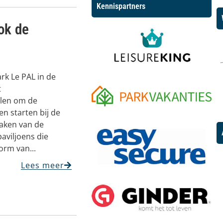
Kennispartners
ook de
ark Le PAL in de
t
len om de
en starten bij de
maken van de
aviljoens die
orm van...
Lees meer