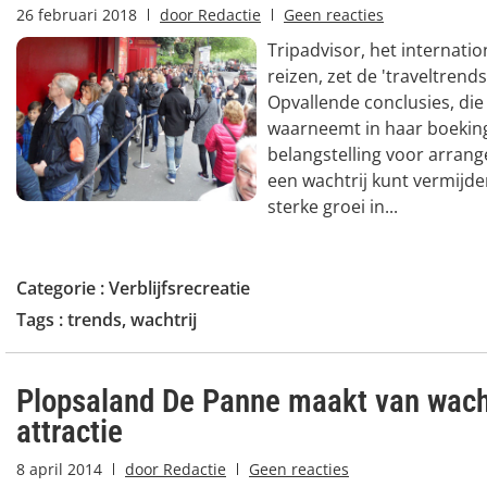
26 februari 2018
door
Redactie
Geen reacties
Tripadvisor, het internati
reizen, zet de 'traveltrends
Opvallende conclusies, die
waarneemt in haar boekin
belangstelling voor arran
een wachtrij kunt vermijde
sterke groei in...
Categorie :
Verblijfsrecreatie
Tags :
trends
,
wachtrij
Plopsaland De Panne maakt van wac
attractie
8 april 2014
door
Redactie
Geen reacties