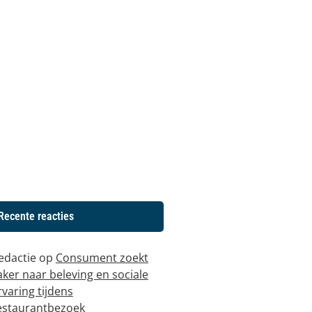
Recente reacties
edactie
op
Consument zoekt
aker naar beleving en sociale
rvaring tijdens
estaurantbezoek