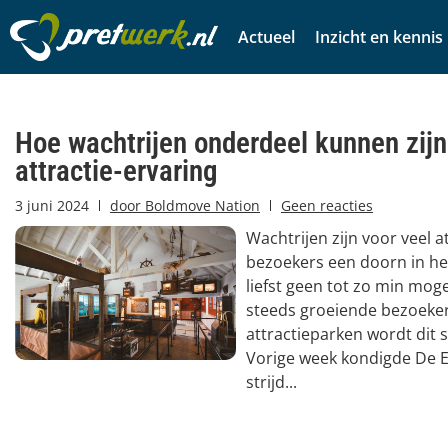
Actueel
Inzicht en kennis
Hoe wachtrijen onderdeel kunnen zijn
attractie-ervaring
3 juni 2024
door
Boldmove Nation
Geen reacties
Wachtrijen zijn voor veel a
bezoekers een doorn in het
liefst geen tot zo min moge
steeds groeiende bezoeker
attractieparken wordt dit 
Vorige week kondigde De E
strijd...