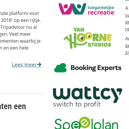
A
onale platform voor
v
 2018' op een rijtje.
e
 Tripadvisor nu al
r
gen: Veel meer
A
gementen waarbij je
e
n en een hele
zi
Lees meer
hten een