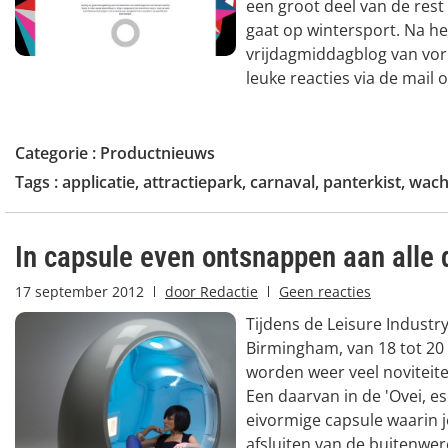
een groot deel van de res
gaat op wintersport. Na he
vrijdagmiddagblog van vor
leuke reacties via de mail 
Categorie :
Productnieuws
Tags :
applicatie
,
attractiepark
,
carnaval
,
panterkist
,
wacht
In capsule even ontsnappen aan alle 
17 september 2012
door
Redactie
Geen reacties
Tijdens de Leisure Industr
Birmingham, van 18 tot 20
worden weer veel noviteit
Een daarvan in de 'Ovei, e
eivormige capsule waarin j
afsluiten van de buitenwer