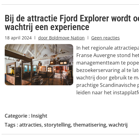
Bij de attractie Fjord Explorer wordt 
wachtrij een experience
18 april 2024
door
Boldmove Nation
Geen reacties
In het regionale attractiep
Franse Auvergne stond he
managementteam te pope
bezoekerservaring al te lat
wachtrij door gebruik te 
prachtige Scandinavische p
leiden naar het instapplatf
Categorie :
Insight
Tags :
attracties
,
storytelling
,
thematisering
,
wachtrij