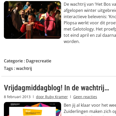
De wachtrij van ‘Het Bos v
afgelopen winter uitgebre
interactieve belevenis: ‘K
Plopsa werkt voor dit pro
met Gelotology. Het proef
tot eind april en zal daar
worden.
Categorie :
Dagrecreatie
Tags :
wachtrij
Vrijdagmiddagblog! In de wachtrij…
8 februari 2013
door
Ruby Kramer
Geen reacties
Ben jij al klaar voor het w
Zuiderlingen maken zich o