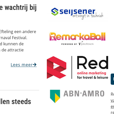
e wachtrij bij
Efteling een andere
naval Festival.
ijd kunnen de
 de attractie
Lees meer
R
llen steeds
v
e
r