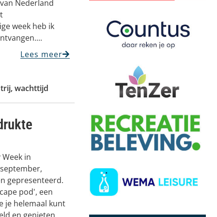
t van Nederland
t
ige week heb ik
ontvangen....
Lees meer
rij
,
wachttijd
drukte
y Week in
 september,
en gepresenteerd.
scape pod', een
e je helemaal kunt
eld en genieten