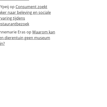
 Ypeij
op
Consument zoekt
aker naar beleving en sociale
rvaring tijdens
estaurantbezoek
nnemarie Eras
op
Waarom kan
en dierentuin geen museum
jn?