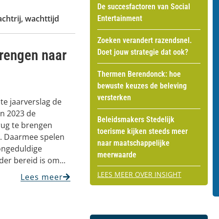
De succesfactoren van Social
chtrij
,
wachttijd
Entertainment
Zoeken verandert razendsnel.
brengen naar
Doet jouw strategie dat ook?
Thermen Berendonck: hoe
bewuste keuzes de beleving
versterken
nte jaarverslag de
in 2023 de
Beleidsmakers Stedelijk
erug te brengen
toerisme kijken steeds meer
. Daarmee spelen
naar maatschappelijke
 ongeduldige
meerwaarde
er bereid is om...
LEES MEER OVER INSIGHT
Lees meer