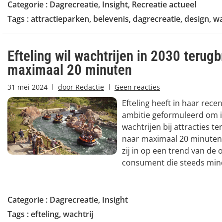
Categorie :
Dagrecreatie
,
Insight
,
Recreatie actueel
Tags :
attractieparken
,
belevenis
,
dagrecreatie
,
design
,
wa
Efteling wil wachtrijen in 2030 terug
maximaal 20 minuten
31 mei 2024
door
Redactie
Geen reacties
Efteling heeft in haar rece
ambitie geformuleerd om 
wachtrijen bij attracties t
naar maximaal 20 minuten
zij in op een trend van de
consument die steeds mind
Categorie :
Dagrecreatie
,
Insight
Tags :
efteling
,
wachtrij