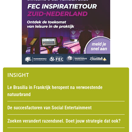
INSIGHT
Le Brasilia in Frankrijk heropent na verwoestende
natuurbrand
De succesfactoren van Social Entertainment
Zoeken verandert razendsnel. Doet jouw strategie dat ook?