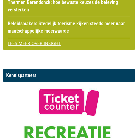
Thermen Berendonck: hoe bewuste keuzes de beleving
versterken
Beleidsmakers Stedelijk toerisme kijken steeds meer naar
maatschappelijke meerwaarde
LEES MEER OVER INSIGHT
Kennispartners