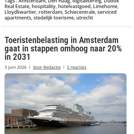
Tags :
Amsterdam
,
Den Haag
,
digitalisering
,
Dudok
Real Estate
,
hospitality
,
hotelvastgoed
,
Limehome
,
Lloydkwartier
,
rotterdam
,
Schiecentrale
,
serviced
apartments
,
stedelijk toerisme
,
utrecht
Toeristenbelasting in Amsterdam
gaat in stappen omhoog naar 20%
in 2031
3 juni 2026
door
Redactie
5 reacties