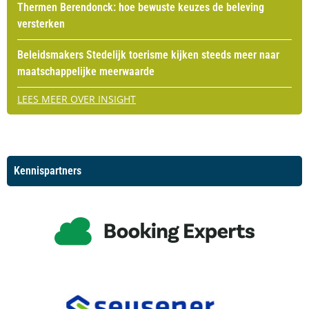
Thermen Berendonck: hoe bewuste keuzes de beleving
versterken
Beleidsmakers Stedelijk toerisme kijken steeds meer naar
maatschappelijke meerwaarde
LEES MEER OVER INSIGHT
Kennispartners