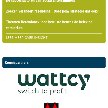
De succesfactoren van Social Entertainment
Zoeken verandert razendsnel. Doet jouw strategie dat ook?
Thermen Berendonck: hoe bewuste keuzes de beleving
versterken
LEES MEER OVER INSIGHT
Kennispartners