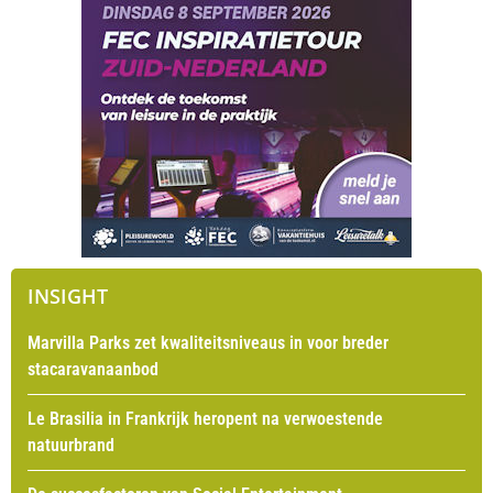
INSIGHT
Marvilla Parks zet kwaliteitsniveaus in voor breder
stacaravanaanbod
Le Brasilia in Frankrijk heropent na verwoestende
natuurbrand