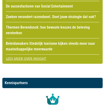
De succesfactoren van Social Entertainment
Zoeken verandert razendsnel. Doet jouw strategie dat ook?
Thermen Berendonck: hoe bewuste keuzes de beleving
versterken
Beleidsmakers Stedelijk toerisme kijken steeds meer naar
maatschappelijke meerwaarde
LEES MEER OVER INSIGHT
Kennispartners