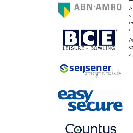
A
v
e
r
A
e
zi