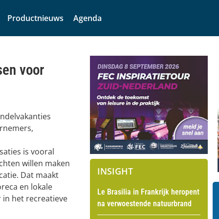
Productnieuws
Agenda
sen voor
andelvakanties
ernemers,
aties is vooral
ochten willen maken
INSIGHT
ocatie. Dat maakt
reca en lokale
Le Brasilia in Frankrijk heropent
in het recreatieve
na verwoestende natuurbrand