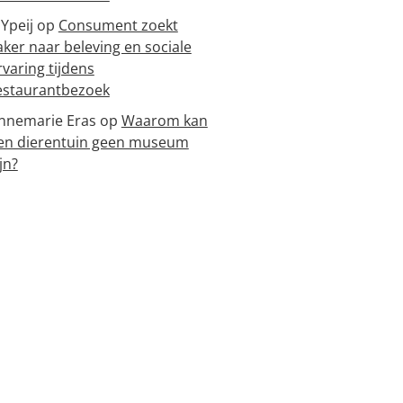
 Ypeij
op
Consument zoekt
aker naar beleving en sociale
rvaring tijdens
estaurantbezoek
nnemarie Eras
op
Waarom kan
en dierentuin geen museum
jn?