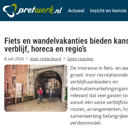
Actueel
Inzicht en kennis
Fiets en wandelvakanties bieden kan
verblijf, horeca en regio’s
8 juli 2026
door
redacteur4
Geen reacties
De interesse in fiets- en w
groeit. Voor recreatieond
verblijfsaanbieders en
destinatiemarketingorganis
relevant dat veel gasten t
vanuit één vaste verblijfsl
routes, arrangementen, ho
samenwerking belangrijker 
verdienmodel.