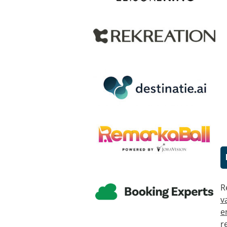
R
v
e
r