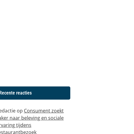
Recente reacties
edactie
op
Consument zoekt
aker naar beleving en sociale
rvaring tijdens
estaurantbezoek