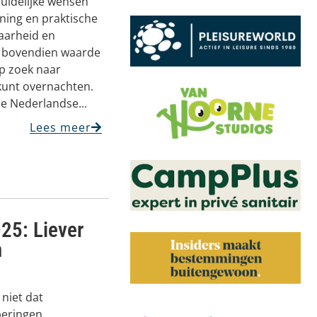
uidelijke wensen
ning en praktische
baarheid en
n bovendien waarde
op zoek naar
kunt overnachten.
e Nederlandse...
Lees meer
25: Liever
n
niet dat
peringen