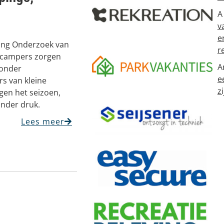
A
v
e
ping Onderzoek van
r
 campers zorgen
A
 onder
e
s van kleine
zi
en het seizoen,
onder druk.
Lees meer