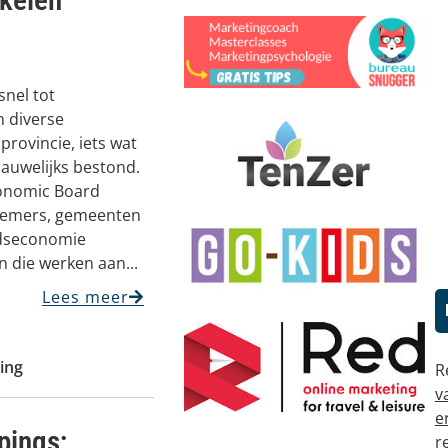
snel tot
 diverse
provincie, iets wat
auwelijks bestond.
onomic Board
nemers, gemeenten
jdseconomie
 die werken aan...
Lees meer
ing
R
v
e
pings;
r