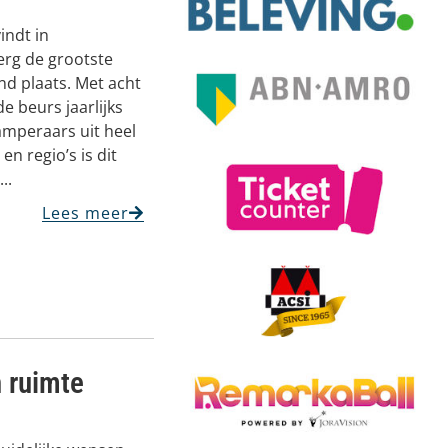
indt in
rg de grootste
d plaats. Met acht
e beurs jaarlijks
mperaars uit heel
n regio’s is dit
..
Lees meer
 ruimte