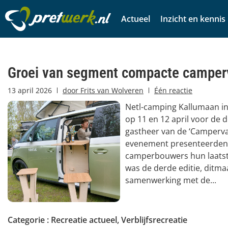
Actueel
Inzicht en kennis
Groei van segment compacte camper
13 april 2026
door
Frits van Wolveren
Één reactie
Netl-camping Kallumaan i
op 11 en 12 april voor de 
gastheer van de ‘Campervan
evenement presenteerden
camperbouwers hun laatst
was de derde editie, ditma
samenwerking met de...
Categorie :
Recreatie actueel
,
Verblijfsrecreatie