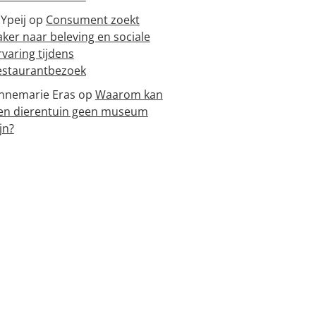
 Ypeij
op
Consument zoekt
aker naar beleving en sociale
rvaring tijdens
estaurantbezoek
nnemarie Eras
op
Waarom kan
en dierentuin geen museum
jn?