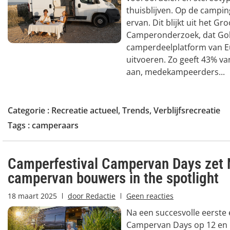
thuisblijven. Op de campi
ervan. Dit blijkt uit het Gr
Camperonderzoek, dat Go
camperdeelplatform van Eur
uitvoeren. Zo geeft 43% v
aan, medekampeerders...
Categorie :
Recreatie actueel
,
Trends
,
Verblijfsrecreatie
Tags :
camperaars
Camperfestival Campervan Days zet 
campervan bouwers in the spotlight
18 maart 2025
door
Redactie
Geen reacties
Na een succesvolle eerste e
Campervan Days op 12 en 1