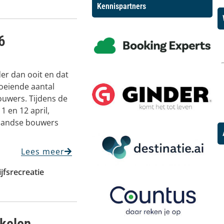
Kennispartners
6
er dan ooit en dat
oeiende aantal
wers. Tijdens de
 en 12 april,
rlandse bouwers
Lees meer
ijfsrecreatie
kelen