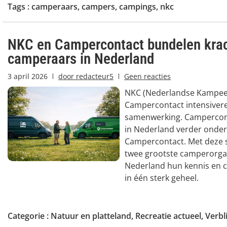
Tags :
camperaars
,
campers
,
campings
,
nkc
NKC en Campercontact bundelen krac
camperaars in Nederland
3 april 2026
door
redacteur5
Geen reacties
NKC (Nederlandse Kampee
Campercontact intensiver
samenwerking. Campercont
in Nederland verder onde
Campercontact. Met deze 
twee grootste camperorgan
Nederland hun kennis en
in één sterk geheel.
Categorie :
Natuur en platteland
,
Recreatie actueel
,
Verbl