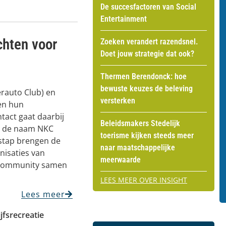
De succesfactoren van Social
Entertainment
hten voor
Zoeken verandert razendsnel.
Doet jouw strategie dat ook?
Thermen Berendonck: hoe
bewuste keuzes de beleving
rauto Club) en
versterken
en hun
act gaat daarbij
Beleidsmakers Stedelijk
r de naam NKC
toerisme kijken steeds meer
stap brengen de
naar maatschappelijke
isaties van
meerwaarde
 community samen
LEES MEER OVER INSIGHT
Lees meer
ijfsrecreatie