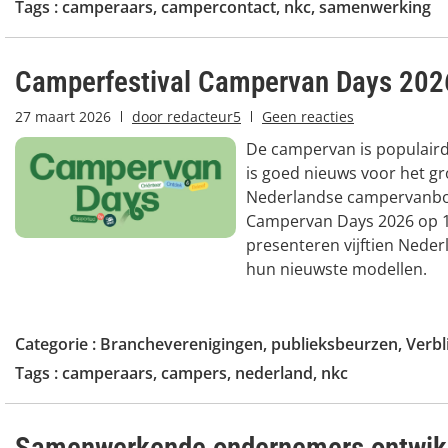
Tags :
camperaars
,
campercontact
,
nkc
,
samenwerking
Camperfestival Campervan Days 202
27 maart 2026
door
redacteur5
Geen reacties
De campervan is populaird
is goed nieuws voor het gr
Nederlandse campervanbou
Campervan Days 2026 op 11
presenteren vijftien Nede
hun nieuwste modellen.
Categorie :
Brancheverenigingen
,
publieksbeurzen
,
Verbl
Tags :
camperaars
,
campers
,
nederland
,
nkc
Samenwerkende ondernemers ontwik