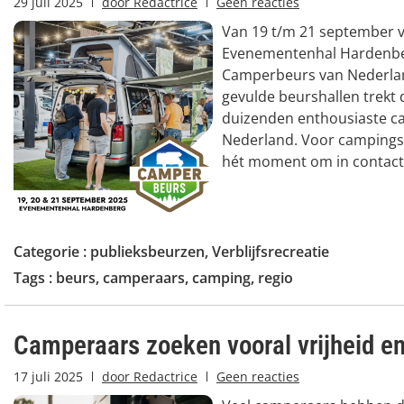
29 juli 2025
door
Redactrice
Geen reacties
Van 19 t/m 21 september v
Evenementenhal Hardenbe
Camperbeurs van Nederlan
gevulde beurshallen trekt d
duizenden enthousiaste ca
Nederland. Voor campings e
hét moment om in contact.
Categorie :
publieksbeurzen
,
Verblijfsrecreatie
Tags :
beurs
,
camperaars
,
camping
,
regio
Camperaars zoeken vooral vrijheid en
17 juli 2025
door
Redactrice
Geen reacties