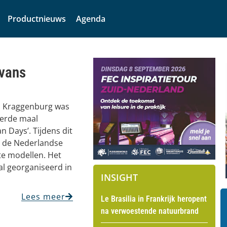
Productnieuws
Agenda
vans
n Kraggenburg was
derde maal
 Days’. Tijdens dit
 de Nederlandse
e modellen. Het
al georganiseerd in
INSIGHT
Lees meer
Le Brasilia in Frankrijk heropent
na verwoestende natuurbrand