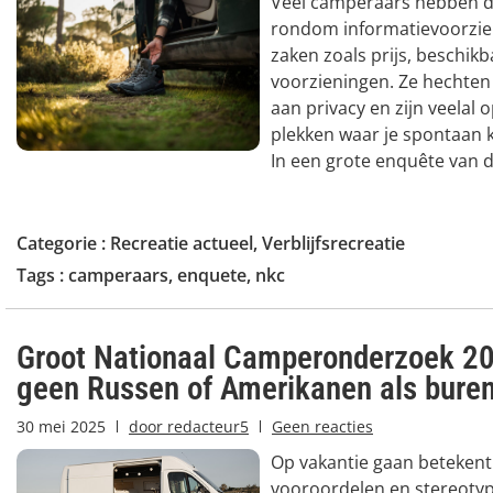
Veel camperaars hebben d
rondom informatievoorzie
zaken zoals prijs, beschik
voorzieningen. Ze hechte
aan privacy en zijn veelal 
plekken waar je spontaan 
In een grote enquête van d
Categorie :
Recreatie actueel
,
Verblijfsrecreatie
Tags :
camperaars
,
enquete
,
nkc
Groot Nationaal Camperonderzoek 20
geen Russen of Amerikanen als bure
30 mei 2025
door
redacteur5
Geen reacties
Op vakantie gaan betekent 
vooroordelen en stereoty