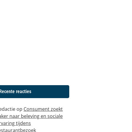
Recente reacties
edactie
op
Consument zoekt
aker naar beleving en sociale
rvaring tijdens
estaurantbezoek