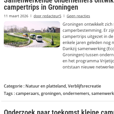
campertrips in Groningen
11 maart 2026
door
redacteur5
Geen reacties
Groningen ontwikkelt zich 
camperbestemming. Er zijn
campertrips uitgezet in de 
enkele jaren geleden nog n
Dankzij samenwerking (Ec
Groningen) tussen onder
en het programma Vrijeti
ontstaan nieuwe netwerken
Categorie :
Natuur en platteland
,
Verblijfsrecreatie
Tags :
camperaars
,
groningen
,
ondernemers
,
samenwerk
Onderzoek naar toekomst kleine cam