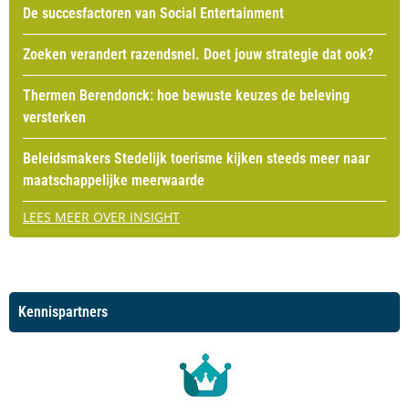
De succesfactoren van Social Entertainment
Zoeken verandert razendsnel. Doet jouw strategie dat ook?
Thermen Berendonck: hoe bewuste keuzes de beleving
versterken
Beleidsmakers Stedelijk toerisme kijken steeds meer naar
maatschappelijke meerwaarde
LEES MEER OVER INSIGHT
Kennispartners