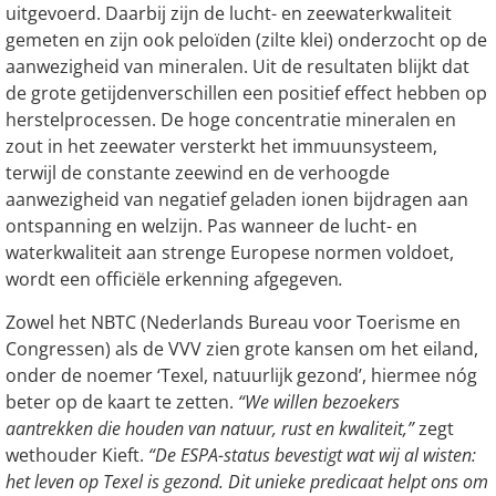
uitgevoerd. Daarbij zijn de lucht- en zeewaterkwaliteit
gemeten en zijn ook peloïden (zilte klei) onderzocht op de
aanwezigheid van mineralen. Uit de resultaten blijkt dat
de grote getijdenverschillen een positief effect hebben op
herstelprocessen. De hoge concentratie mineralen en
zout in het zeewater versterkt het immuunsysteem,
terwijl de constante zeewind en de verhoogde
aanwezigheid van negatief geladen ionen bijdragen aan
ontspanning en welzijn. Pas wanneer de lucht- en
waterkwaliteit aan strenge Europese normen voldoet,
wordt een officiële erkenning afgegeven
.
Zowel het NBTC (Nederlands Bureau voor Toerisme en
Congressen) als de VVV zien grote kansen om het eiland,
onder de noemer ‘Texel, natuurlijk gezond’, hiermee nóg
beter op de kaart te zetten.
“We willen bezoekers
aantrekken die houden van natuur, rust en kwaliteit,”
zegt
wethouder Kieft.
“De ESPA-status bevestigt wat wij al wisten:
het leven op Texel is gezond. Dit unieke predicaat helpt ons om