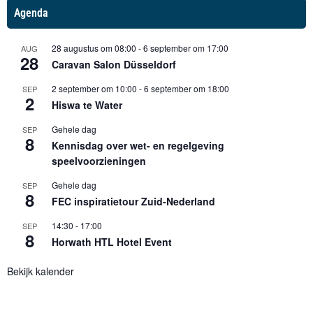
Agenda
28 augustus om 08:00
-
6 september om 17:00
AUG
28
Caravan Salon Düsseldorf
2 september om 10:00
-
6 september om 18:00
SEP
2
Hiswa te Water
Gehele dag
SEP
8
Kennisdag over wet- en regelgeving
speelvoorzieningen
Gehele dag
SEP
8
FEC inspiratietour Zuid-Nederland
14:30
-
17:00
SEP
8
Horwath HTL Hotel Event
Bekijk kalender