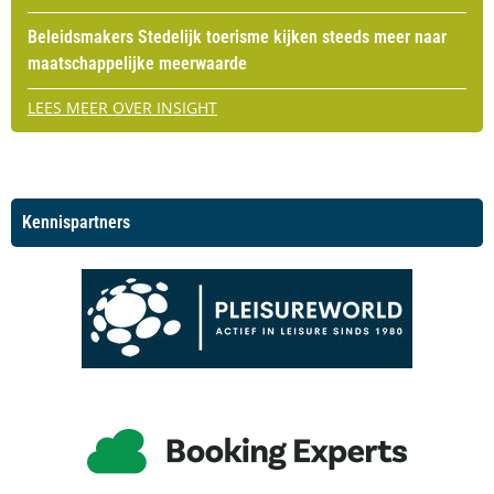
Beleidsmakers Stedelijk toerisme kijken steeds meer naar
maatschappelijke meerwaarde
LEES MEER OVER INSIGHT
Kennispartners