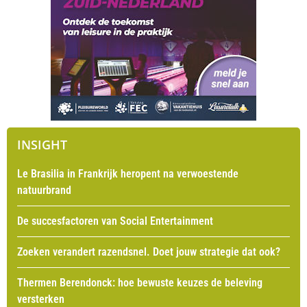
INSIGHT
Le Brasilia in Frankrijk heropent na verwoestende
natuurbrand
De succesfactoren van Social Entertainment
Zoeken verandert razendsnel. Doet jouw strategie dat ook?
Thermen Berendonck: hoe bewuste keuzes de beleving
versterken