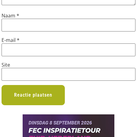
Naam
*
E-mail
*
Site