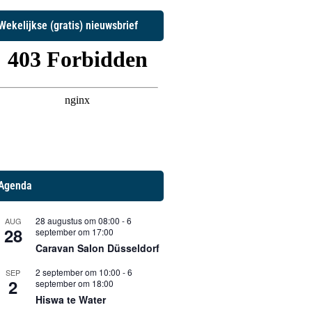
Wekelijkse (gratis) nieuwsbrief
Agenda
28 augustus om 08:00
-
6
AUG
28
september om 17:00
Caravan Salon Düsseldorf
2 september om 10:00
-
6
SEP
2
september om 18:00
Hiswa te Water