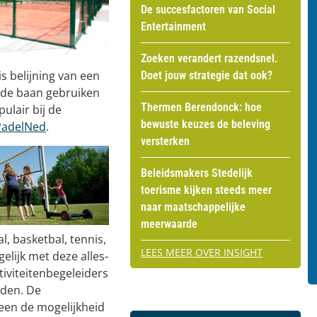
De succesfactoren van Social
Entertainment
Zoeken verandert razendsnel.
is belijning van een
Doet jouw strategie dat ook?
n de baan gebruiken
Thermen Berendonck: hoe
ulair bij de
bewuste keuzes de beleving
PadelNed
.
versterken
Beleidsmakers Stedelijk
toerisme kijken steeds meer
naar maatschappelijke
meerwaarde
l, basketbal, tennis,
LEES MEER OVER INSIGHT
elijk met deze alles-
tiviteitenbegeleiders
eden. De
reen de mogelijkheid