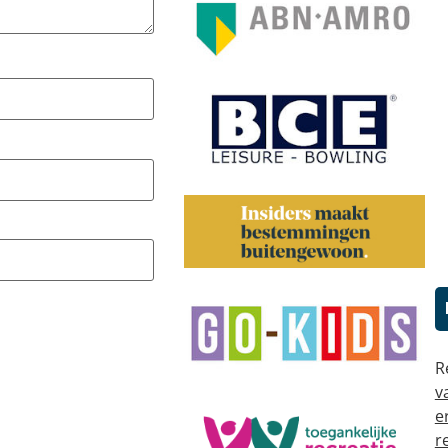
R
v
e
r