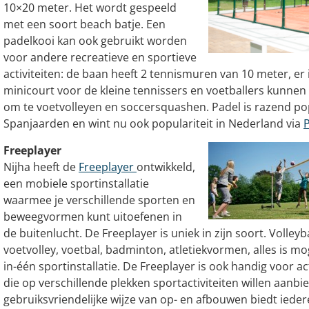
10×20 meter. Het wordt gespeeld
met een soort beach batje. Een
padelkooi kan ook gebruikt worden
voor andere recreatieve en sportieve
activiteiten: de baan heeft 2 tennismuren van 10 meter, er 
minicourt voor de kleine tennissers en voetballers kunne
om te voetvolleyen en soccersquashen. Padel is razend pop
Spanjaarden en wint nu ook populariteit in Nederland via
Freeplayer
Nijha heeft de
Freeplayer
ontwikkeld,
een mobiele sportinstallatie
waarmee je verschillende sporten en
beweegvormen kunt uitoefenen in
de buitenlucht. De Freeplayer is uniek in zijn soort. Volleyba
voetvolley, voetbal, badminton, atletiekvormen, alles is mog
in-één sportinstallatie. De Freeplayer is ook handig voor ac
die op verschillende plekken sportactiviteiten willen aanbi
gebruiksvriendelijke wijze van op- en afbouwen biedt iede