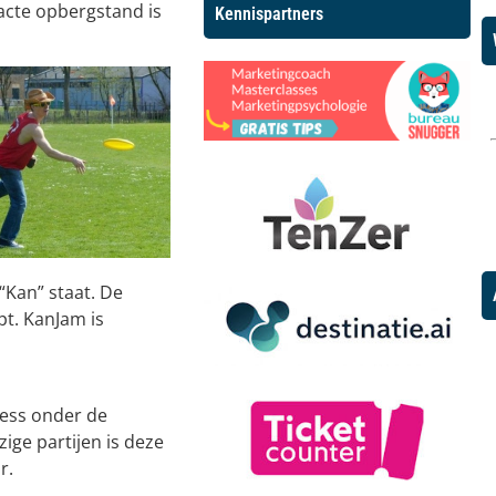
acte opbergstand is
Kennispartners
“Kan” staat. De
pt. KanJam is
ness onder de
ige partijen is deze
r.