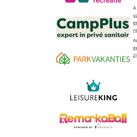
A
v
e
r
A
e
zi