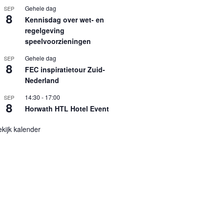
Gehele dag
SEP
8
Kennisdag over wet- en
regelgeving
speelvoorzieningen
Gehele dag
SEP
8
FEC inspiratietour Zuid-
Nederland
14:30
-
17:00
SEP
8
Horwath HTL Hotel Event
kijk kalender