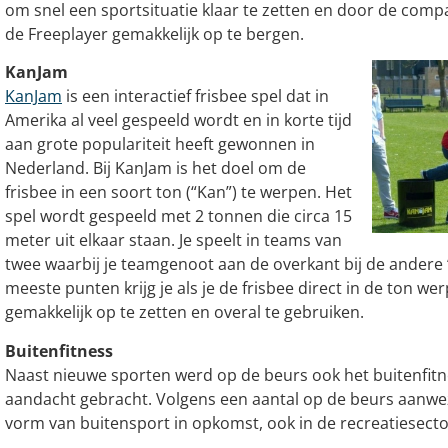
om snel een sportsituatie klaar te zetten en door de comp
de Freeplayer gemakkelijk op te bergen.
KanJam
KanJam
is een interactief frisbee spel dat in
Amerika al veel gespeeld wordt en in korte tijd
aan grote populariteit heeft gewonnen in
Nederland. Bij KanJam is het doel om de
frisbee in een soort ton (“Kan”) te werpen. Het
spel wordt gespeeld met 2 tonnen die circa 15
meter uit elkaar staan. Je speelt in teams van
twee waarbij je teamgenoot aan de overkant bij de andere 
meeste punten krijg je als je de frisbee direct in de ton wer
gemakkelijk op te zetten en overal te gebruiken.
Buitenfitness
Naast nieuwe sporten werd op de beurs ook het buitenfit
aandacht gebracht. Volgens een aantal op de beurs aanwez
vorm van buitensport in opkomst, ook in de recreatiesecto