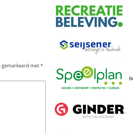
jn gemarkeerd met
*
Be