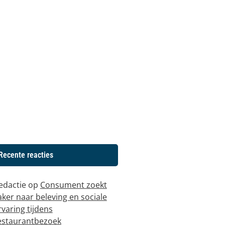
Recente reacties
edactie
op
Consument zoekt
aker naar beleving en sociale
rvaring tijdens
estaurantbezoek