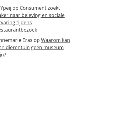
 Ypeij
op
Consument zoekt
aker naar beleving en sociale
rvaring tijdens
estaurantbezoek
nnemarie Eras
op
Waarom kan
en dierentuin geen museum
jn?