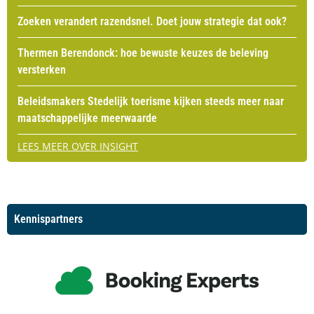
Zoeken verandert razendsnel. Doet jouw strategie dat ook?
Thermen Berendonck: hoe bewuste keuzes de beleving
versterken
Beleidsmakers Stedelijk toerisme kijken steeds meer naar
maatschappelijke meerwaarde
LEES MEER OVER INSIGHT
Kennispartners