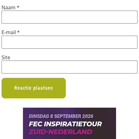
Naam
*
E-mail
*
Site