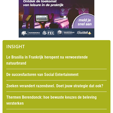
INSIGHT
Le Brasilia in Frankrijk heropent na verwoestende
natuurbrand
De succesfactoren van Social Entertainment
Zoeken verandert razendsnel. Doet jouw strategie dat ook?
Thermen Berendonck: hoe bewuste keuzes de beleving
versterken