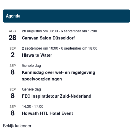
Agenda
28 augustus om 08:00
-
6 september om 17:00
AUG
28
Caravan Salon Düsseldorf
2 september om 10:00
-
6 september om 18:00
SEP
2
Hiswa te Water
Gehele dag
SEP
8
Kennisdag over wet- en regelgeving
speelvoorzieningen
Gehele dag
SEP
8
FEC inspiratietour Zuid-Nederland
14:30
-
17:00
SEP
8
Horwath HTL Hotel Event
Bekijk kalender