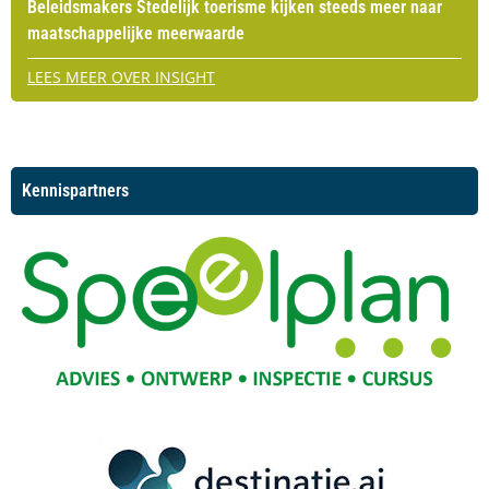
Beleidsmakers Stedelijk toerisme kijken steeds meer naar
maatschappelijke meerwaarde
LEES MEER OVER INSIGHT
Kennispartners