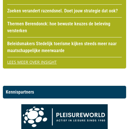
Zoeken verandert razendsnel. Doet jouw strategie dat ook?
Thermen Berendonck: hoe bewuste keuzes de beleving
versterken
Beleidsmakers Stedelijk toerisme kijken steeds meer naar
maatschappelijke meerwaarde
LEES MEER OVER INSIGHT
Kennispartners