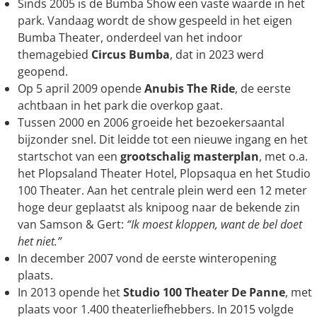
Sinds 2005 is de Bumba Show een vaste waarde in het
park. Vandaag wordt de show gespeeld in het eigen
Bumba Theater, onderdeel van het indoor
themagebied
Circus Bumba
, dat in 2023 werd
geopend.
Op 5 april 2009 opende
Anubis The Ride
, de eerste
achtbaan in het park die overkop gaat.
Tussen 2000 en 2006 groeide het bezoekersaantal
bijzonder snel. Dit leidde tot een nieuwe ingang en het
startschot van een
grootschalig masterplan
, met o.a.
het Plopsaland Theater Hotel, Plopsaqua en het Studio
100 Theater. Aan het centrale plein werd een 12 meter
hoge deur geplaatst als knipoog naar de bekende zin
van Samson & Gert:
“Ik moest kloppen, want de bel doet
het niet.”
In december 2007 vond de eerste winteropening
plaats.
In 2013 opende het
Studio 100 Theater De Panne
, met
plaats voor 1.400 theaterliefhebbers. In 2015 volgde