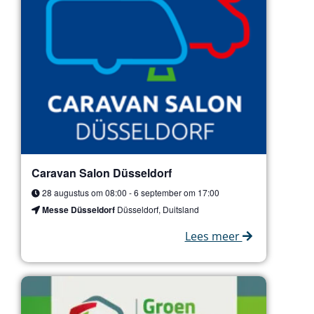
list
of
events
to
refresh
with
the
filtered
results.
Caravan Salon Düsseldorf
28 augustus om 08:00
-
6 september om 17:00
Messe Düsseldorf
Düsseldorf, Duitsland
Lees meer