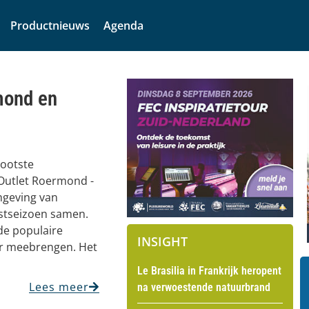
Productnieuws
Agenda
mond en
rootste
 Outlet Roermond -
mgeving van
estseizoen samen.
 de populaire
INSIGHT
eer meebrengen. Het
Le Brasilia in Frankrijk heropent
Lees meer
na verwoestende natuurbrand