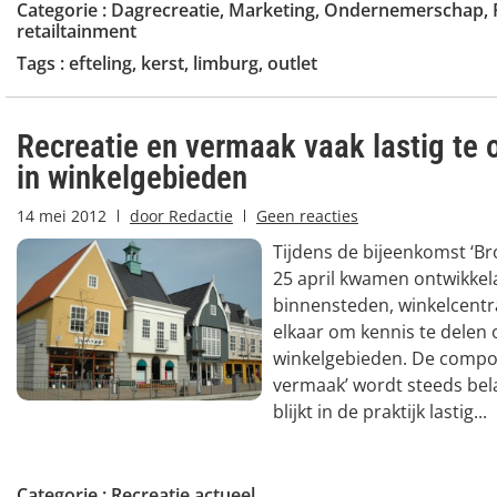
Categorie :
Dagrecreatie
,
Marketing
,
Ondernemerschap
,
retailtainment
Tags :
efteling
,
kerst
,
limburg
,
outlet
Recreatie en vermaak vaak lastig te 
in winkelgebieden
14 mei 2012
door
Redactie
Geen reacties
Tijdens de bijeenkomst ‘Br
25 april kwamen ontwikkel
binnensteden, winkelcentra
elkaar om kennis te delen 
winkelgebieden. De compon
vermaak’ wordt steeds bela
blijkt in de praktijk lastig...
Categorie :
Recreatie actueel