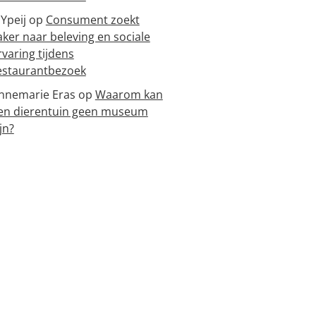
 Ypeij
op
Consument zoekt
aker naar beleving en sociale
rvaring tijdens
estaurantbezoek
nnemarie Eras
op
Waarom kan
en dierentuin geen museum
jn?