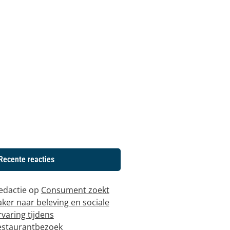
Recente reacties
edactie
op
Consument zoekt
aker naar beleving en sociale
rvaring tijdens
estaurantbezoek