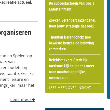
Recreatie actueel
,
De succesfactoren van Social
Entertainment
Zoeken verandert razendsnel.
Doet jouw strategie dat ook?
organiseren
Thermen Berendonck: hoe
bewuste keuzes de beleving
versterken
ood en Spelen’ op
Beleidsmakers Stedelijk
aars van
toerisme kijken steeds meer
 en outlets bij
naar maatschappelijke
over aantrekkelijke
meerwaarde
ent ‘leisure en
ngrijker; maar het
LEES MEER OVER INSIGHT
Lees meer