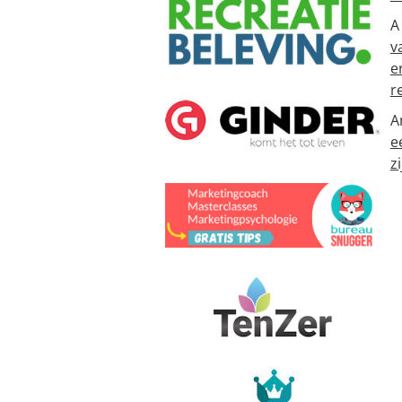
A
v
e
r
A
e
zi