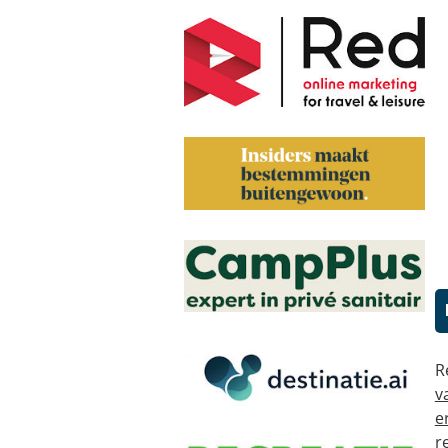
R
v
e
r