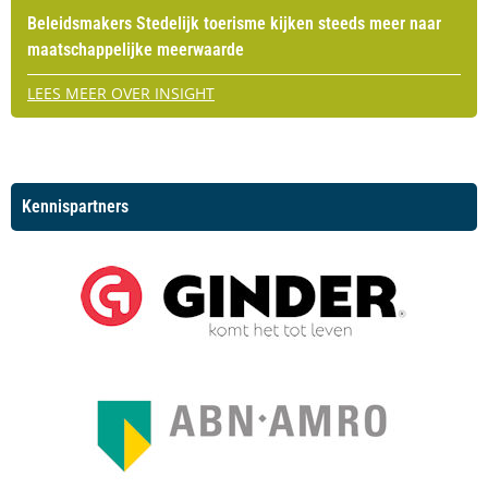
Beleidsmakers Stedelijk toerisme kijken steeds meer naar
maatschappelijke meerwaarde
LEES MEER OVER INSIGHT
Kennispartners