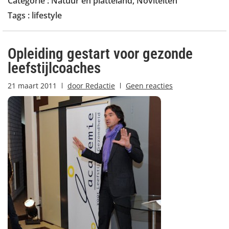
Categorie :
Natuur en platteland
,
Noviteiten
Tags :
lifestyle
Opleiding gestart voor gezonde
leefstijlcoaches
21 maart 2011
door
Redactie
Geen reacties