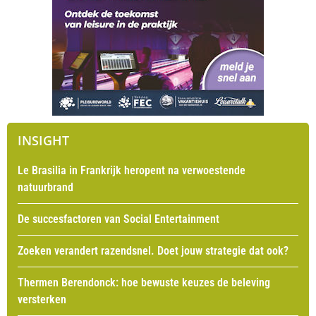
INSIGHT
Le Brasilia in Frankrijk heropent na verwoestende
natuurbrand
De succesfactoren van Social Entertainment
Zoeken verandert razendsnel. Doet jouw strategie dat ook?
Thermen Berendonck: hoe bewuste keuzes de beleving
versterken