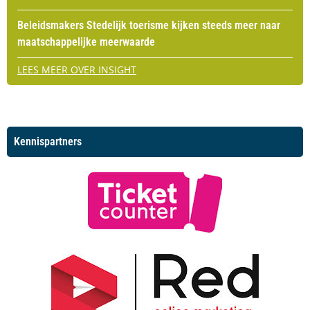
Beleidsmakers Stedelijk toerisme kijken steeds meer naar
maatschappelijke meerwaarde
LEES MEER OVER INSIGHT
Kennispartners