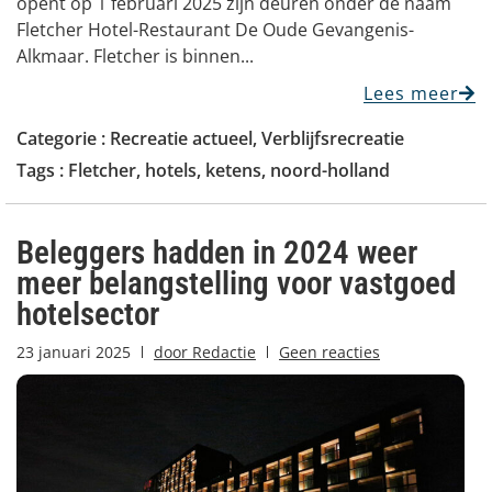
opent op 1 februari 2025 zijn deuren onder de naam
Fletcher Hotel-Restaurant De Oude Gevangenis-
Alkmaar. Fletcher is binnen...
Lees meer
Categorie :
Recreatie actueel
,
Verblijfsrecreatie
Tags :
Fletcher
,
hotels
,
ketens
,
noord-holland
Beleggers hadden in 2024 weer
meer belangstelling voor vastgoed
hotelsector
23 januari 2025
door
Redactie
Geen reacties