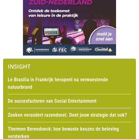
INSIGHT
Le Brasilia in Frankrijk heropent na verwoestende
natuurbrand
De succesfactoren van Social Entertainment
Zoeken verandert razendsnel. Doet jouw strategie dat ook?
Thermen Berendonck: hoe bewuste keuzes de beleving
versterken