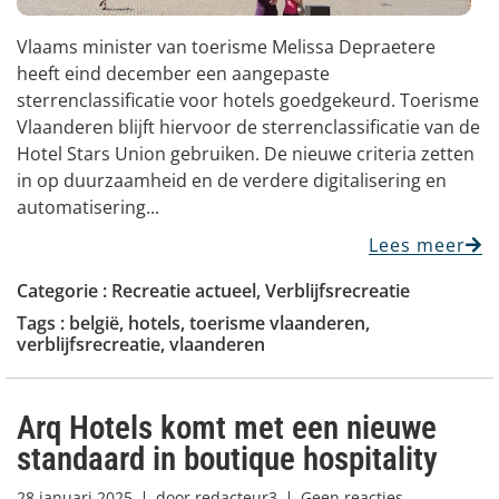
Vlaams minister van toerisme Melissa Depraetere
heeft eind december een aangepaste
sterrenclassificatie voor hotels goedgekeurd. Toerisme
Vlaanderen blijft hiervoor de sterrenclassificatie van de
Hotel Stars Union gebruiken. De nieuwe criteria zetten
in op duurzaamheid en de verdere digitalisering en
automatisering...
Lees meer
Categorie :
Recreatie actueel
,
Verblijfsrecreatie
Tags :
belgië
,
hotels
,
toerisme vlaanderen
,
verblijfsrecreatie
,
vlaanderen
Arq Hotels komt met een nieuwe
standaard in boutique hospitality
28 januari 2025
door
redacteur3
Geen reacties