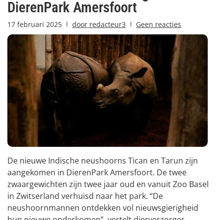
DierenPark Amersfoort
17 februari 2025
door
redacteur3
Geen reacties
De nieuwe Indische neushoorns Tican en Tarun zijn
aangekomen in DierenPark Amersfoort. De twee
zwaargewichten zijn twee jaar oud en vanuit Zoo Basel
in Zwitserland verhuisd naar het park. “De
neushoornmannen ontdekken vol nieuwsgierigheid
hun nieuwe onderkomen”, vertelt dierverzorger