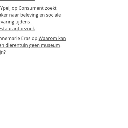
 Ypeij
op
Consument zoekt
aker naar beleving en sociale
rvaring tijdens
estaurantbezoek
nnemarie Eras
op
Waarom kan
en dierentuin geen museum
jn?