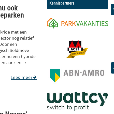
Kennispartners
nu ook
ieparken
kride met een
sector nog relatief
 Door een
gisch Boldmove
 er nu een hybride
en aanzienlijk
Lees meer