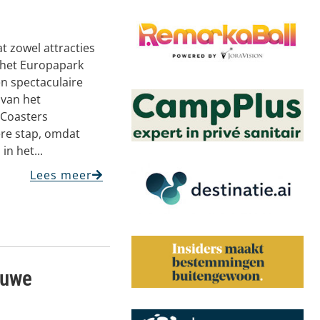
at zowel attracties
 het Europapark
en spectaculaire
 van het
 Coasters
ere stap, omdat
in het...
Lees meer
euwe