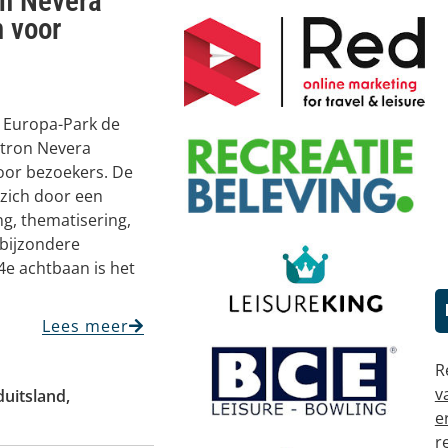
n Nevera’
n voor
 Europa-Park de
ltron Nevera
oor bezoekers. De
 zich door een
ng, thematisering,
 bijzondere
e achtbaan is het
Lees meer
R
v
duitsland
,
e
r