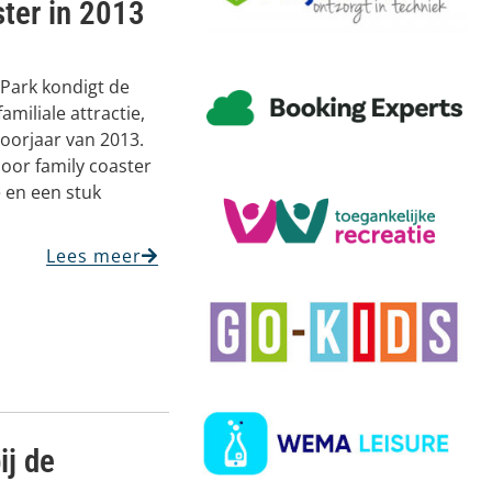
ster in 2013
 Park kondigt de
miliale attractie,
oorjaar van 2013.
door family coaster
 en een stuk
Lees meer
ij de