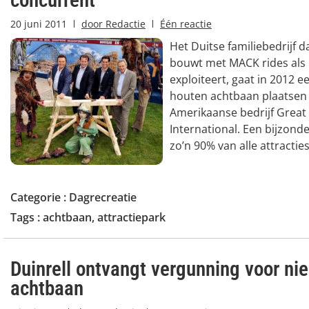
concurrent
20 juni 2011
door
Redactie
Één reactie
Het Duitse familiebedrijf d
bouwt met MACK rides als
exploiteert, gaat in 2012 e
houten achtbaan plaatsen
Amerikaanse bedrijf Great
International. Een bijzond
zo’n 90% van alle attracties 
Categorie :
Dagrecreatie
Tags :
achtbaan
,
attractiepark
Duinrell ontvangt vergunning voor ni
achtbaan