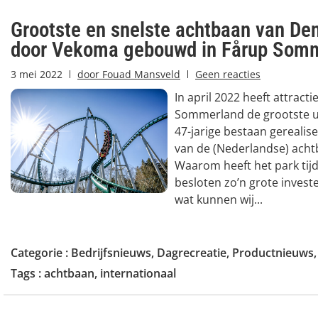
Grootste en snelste achtbaan van D
door Vekoma gebouwd in Fårup Som
3 mei 2022
door
Fouad Mansveld
Geen reacties
In april 2022 heeft attract
Sommerland de grootste ui
47-jarige bestaan gereali
van de (Nederlandse) acht
Waarom heeft het park ti
besloten zo’n grote invest
wat kunnen wij...
Categorie :
Bedrijfsnieuws
,
Dagrecreatie
,
Productnieuws
Tags :
achtbaan
,
internationaal