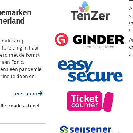
A
enemarken
v
merland
e
r
A
iepark Fårup
e
tbreiding in haar
zi
seerd met de komst
baan Fønix.
jdens een pandemie
ering te doen en
Lees meer
,
Recreatie actueel