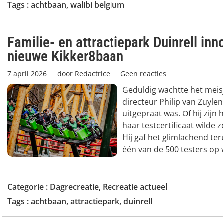
Tags :
achtbaan
,
walibi belgium
Familie- en attractiepark Duinrell in
nieuwe Kikker8baan
7 april 2026
door
Redactrice
Geen reacties
Geduldig wachtte het meisj
directeur Philip van Zuylen 
uitgepraat was. Of hij zijn
haar testcertificaat wilde z
Hij gaf het glimlachend te
één van de 500 testers op 
Categorie :
Dagrecreatie
,
Recreatie actueel
Tags :
achtbaan
,
attractiepark
,
duinrell