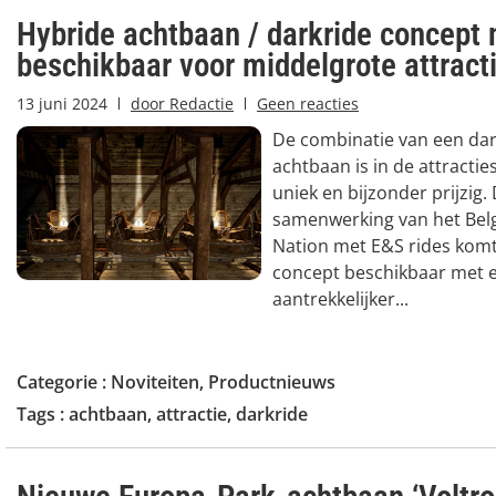
Hybride achtbaan / darkride concept 
beschikbaar voor middelgrote attract
13 juni 2024
door
Redactie
Geen reacties
De combinatie van een dar
achtbaan is in de attractie
uniek en bijzonder prijzig.
samenwerking van het Bel
Nation met E&S rides komt
concept beschikbaar met e
aantrekkelijker...
Categorie :
Noviteiten
,
Productnieuws
Tags :
achtbaan
,
attractie
,
darkride