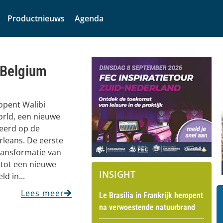
Productnieuws
Agenda
 Belgium
 opent Walibi
orld, een nieuwe
eerd op de
rleans. De eerste
transformatie van
tot een nieuwe
INSIGHT
d in...
Lees meer
Le Brasilia in Frankrijk heropent
na verwoestende natuurbrand