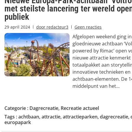
Nieuwe Europa-Park-achtbaan ‘Voltro
met steilste lancering ter wereld ope
publiek
29 april 2024
door
redacteur3
Geen reacties
Afgelopen weekend ging in
gloednieuwe achtbaan ‘Vo
powered by Rimac’ open v
nieuwe attractie kenmerkt
totaalpakket aan storytelli
innovatieve technieken en
achtbaan-elementen. De 14
middelpunt van het...
Categorie :
Dagrecreatie
,
Recreatie actueel
Tags :
achtbaan
,
attractie
,
attractieparken
,
dagrecreatie
,
europapark