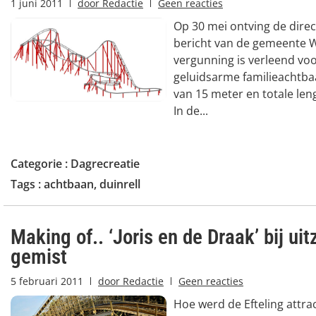
1 juni 2011
door
Redactie
Geen reacties
Op 30 mei ontving de direc
bericht van de gemeente 
vergunning is verleend vo
geluidsarme familieachtb
van 15 meter en totale len
In de...
Categorie :
Dagrecreatie
Tags :
achtbaan
,
duinrell
Making of.. ‘Joris en de Draak’ bij ui
gemist
5 februari 2011
door
Redactie
Geen reacties
Hoe werd de Efteling attrac