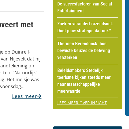
De succesfactoren van Social
Entertainment
noveert met
Zoeken verandert razendsnel.
Doet jouw strategie dat ook?
Thermen Berendonck: hoe
bewuste keuzes de beleving
e op Duinrell-
versterken
van Nijevelt dat hij
 handtekening op
Beleidsmakers Stedelijk
etten. “Natuurlijk”.
toerisme kijken steeds meer
rug. Het meisje was
naar maatschappelijke
woensdag...
meerwaarde
Lees meer
LEES MEER OVER INSIGHT