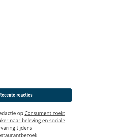
Recente reacties
edactie
op
Consument zoekt
aker naar beleving en sociale
rvaring tijdens
estaurantbezoek