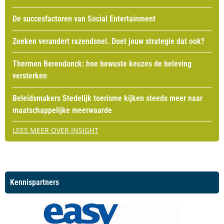
De succesfactoren van Social Entertainment
Zoeken verandert razendsnel. Doet jouw strategie dat ook?
Thermen Berendonck: hoe bewuste keuzes de beleving
versterken
Beleidsmakers Stedelijk toerisme kijken steeds meer naar
maatschappelijke meerwaarde
LEES MEER OVER INSIGHT
Kennispartners