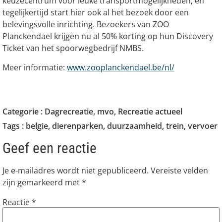
keuzecentrum voor leuke transportmogelijkheden, en
tegelijkertijd start hier ook al het bezoek door een
belevingsvolle inrichting. Bezoekers van ZOO
Planckendael krijgen nu al 50% korting op hun Discovery
Ticket van het spoorwegbedrijf NMBS.
Meer informatie:
www.zooplanckendael.be/nl/
Categorie :
Dagrecreatie
,
mvo
,
Recreatie actueel
Tags :
belgie
,
dierenparken
,
duurzaamheid
,
trein
,
vervoer
Geef een reactie
Je e-mailadres wordt niet gepubliceerd.
Vereiste velden
zijn gemarkeerd met
*
Reactie
*