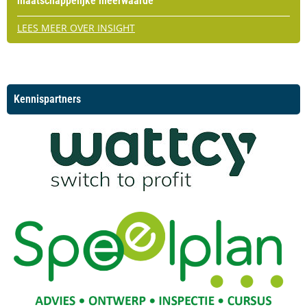
maatschappelijke meerwaarde
LEES MEER OVER INSIGHT
Kennispartners