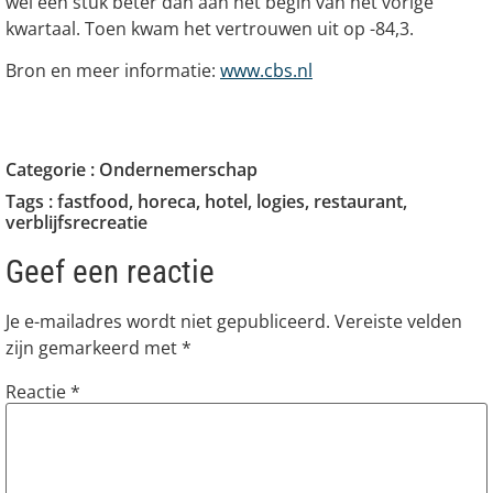
wel een stuk beter dan aan het begin van het vorige
kwartaal. Toen kwam het vertrouwen uit op -84,3.
Bron en meer informatie:
www.cbs.nl
Categorie :
Ondernemerschap
Tags :
fastfood
,
horeca
,
hotel
,
logies
,
restaurant
,
verblijfsrecreatie
Geef een reactie
Je e-mailadres wordt niet gepubliceerd.
Vereiste velden
zijn gemarkeerd met
*
Reactie
*