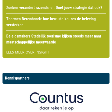
Zoeken verandert razendsnel. Doet jouw strategie dat ook?
Thermen Berendonck: hoe bewuste keuzes de beleving
versterken
Beleidsmakers Stedelijk toerisme kijken steeds meer naar
maatschappelijke meerwaarde
LEES MEER OVER INSIGHT
Kennispartners