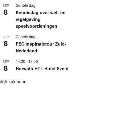
Gehele dag
SEP
8
Kennisdag over wet- en
regelgeving
speelvoorzieningen
Gehele dag
SEP
8
FEC inspiratietour Zuid-
Nederland
14:30
-
17:00
SEP
8
Horwath HTL Hotel Event
kijk kalender