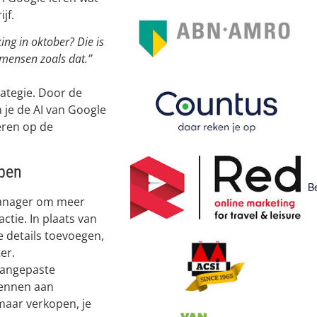
jf.
king in oktober? Die is
 mensen zoals dat.”
rategie. Door de
 je de AI van Google
eren op de
ppen
Be
Manager om meer
ctie. In plaats van
e details toevoegen,
er.
aangepaste
kennen aan
maar verkopen, je