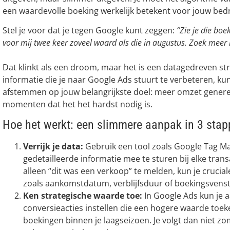
een waardevolle boeking werkelijk betekent voor jouw bedri
Stel je voor dat je tegen Google kunt zeggen:
“Zie je die boe
voor mij twee keer zoveel waard als die in augustus. Zoek meer
Dat klinkt als een droom, maar het is een datagedreven st
informatie die je naar Google Ads stuurt te verbeteren, kun
afstemmen op jouw belangrijkste doel: meer omzet gener
momenten dat het het hardst nodig is.
Hoe het werkt: een slimmere aanpak in 3 sta
Verrijk je data:
Gebruik een tool zoals Google Tag 
gedetailleerde informatie mee te sturen bij elke transa
alleen “dit was een verkoop” te melden, kun je crucial
zoals aankomstdatum, verblijfsduur of boekingsvenst
Ken strategische waarde toe:
In Google Ads kun je 
conversieacties instellen die een hogere waarde toe
boekingen binnen je laagseizoen. Je volgt dan niet zo