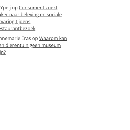
 Ypeij
op
Consument zoekt
aker naar beleving en sociale
rvaring tijdens
estaurantbezoek
nnemarie Eras
op
Waarom kan
en dierentuin geen museum
jn?