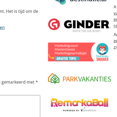
A
t. Het is tijd om de
v
e
r
ten
A
e
zi
jn gemarkeerd met
*