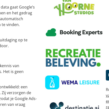
data gaat Google’s
onen en het gedrag
t automatisch
 te vinden.
uitdaging op te
door.
kennis van
. Het is geen
ontwikkeld: een
R
. Zij verzorgen de
v
zodat je Google Ads-
e
eren van vraag
r