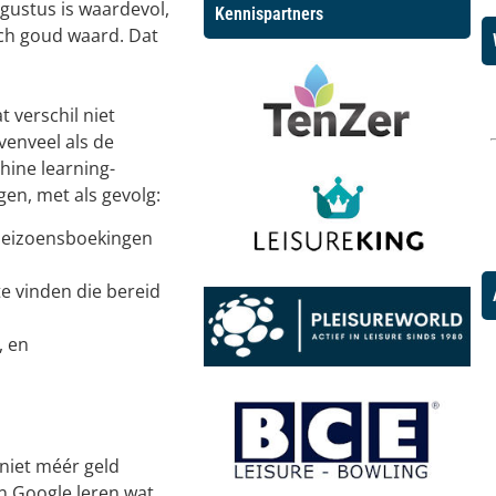
gustus is waardevol,
Kennispartners
sch goud waard. Dat
 verschil niet
venveel als de
hine learning-
en, met als gevolg:
seizoensboekingen
te vinden die bereid
, en
 niet méér geld
n Google leren wat