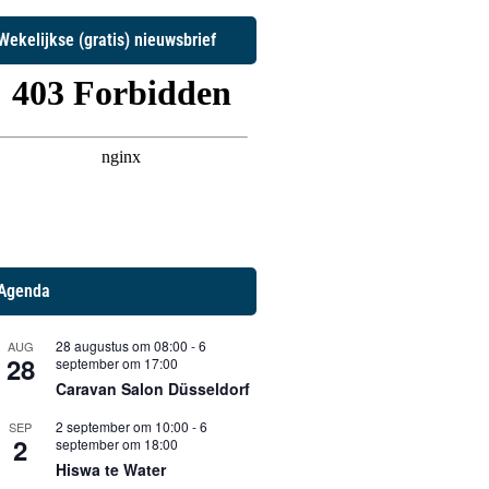
Wekelijkse (gratis) nieuwsbrief
Agenda
28 augustus om 08:00
-
6
AUG
28
september om 17:00
Caravan Salon Düsseldorf
2 september om 10:00
-
6
SEP
2
september om 18:00
Hiswa te Water