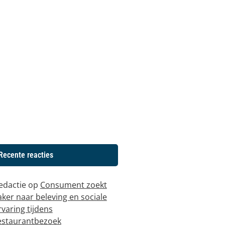
Recente reacties
edactie
op
Consument zoekt
aker naar beleving en sociale
rvaring tijdens
estaurantbezoek