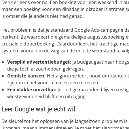
Denk er eens over na. Een boeking voor een weekend in au
maar een boeking voor een dinsdag in oktober is strategi
is omzet die je anders niet had gehad.
Het probleem is dat je standaard Google Ads-campagne dat
herkent. Ze waardeert die gemakkelijke augustusboeking e
cruciale oktoberboeking. Daardoor leert het krachtige mac
systeem vooral om de weg van de minste weerstand te volg
Verspild advertentiebudget:
Je budget gaat naar hoog
die je toch al zou hebben gekregen.
Gemiste kansen:
Het algoritme leert nooit om klanten 
zijn om in het voor- of naseizoen te reizen.
Een vlakke omzetlijn:
Je rustige maanden blijven rustig
winstgevendheid blijft een uitdaging.
Leer Google wat je écht wil
De sleutel tot het oplossen van je laagseizoen probleem is
uitgeven, maar slimmer uitgeven. Je moet het algoritme va