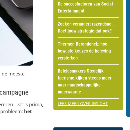
De succesfactoren van Social
Entertainment
Zoeken verandert razendsnel.
Doet jouw strategie dat ook?
Thermen Berendonck: hoe
bewuste keuzes de beleving
versterken
Beleidsmakers Stedelijk
p de meeste
toerisme kijken steeds meer
naar maatschappelijke
s-campagne
meerwaarde
LEES MEER OVER INSIGHT
eren. Dat is prima,
t probleem:
het