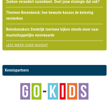
Zoeken verandert razendsnel. Doet jouw strategie dat ook?
Thermen Berendonck: hoe bewuste keuzes de beleving
versterken
Beleidsmakers Stedelijk toerisme kijken steeds meer naar
maatschappelijke meerwaarde
LEES MEER OVER INSIGHT
Kennispartners