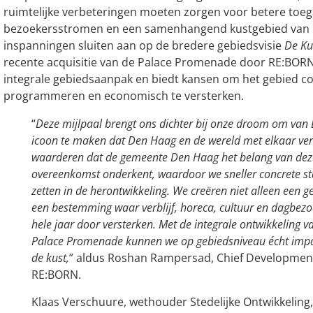
ruimtelijke verbeteringen moeten zorgen voor betere toegan
bezoekersstromen en een samenhangend kustgebied van h
inspanningen sluiten aan op de bredere gebiedsvisie
De Ku
recente acquisitie van de Palace Promenade door RE:BOR
integrale gebiedsaanpak en biedt kansen om het gebied col
programmeren en economisch te versterken.
“
Deze mijlpaal brengt ons dichter bij onze droom om van 
icoon te maken dat Den Haag en de wereld met elkaar ve
waarderen dat de gemeente Den Haag het belang van dez
overeenkomst onderkent, waardoor we sneller concrete 
zetten in de herontwikkeling. We creëren niet alleen een
een bestemming waar verblijf, horeca, cultuur en dagbezo
hele jaar door versterken. Met de integrale ontwikkeling v
Palace Promenade kunnen we op gebiedsniveau écht imp
de kust,
” aldus Roshan Rampersad, Chief Development 
RE:BORN.
Klaas Verschuure, wethouder Stedelijke Ontwikkeling,