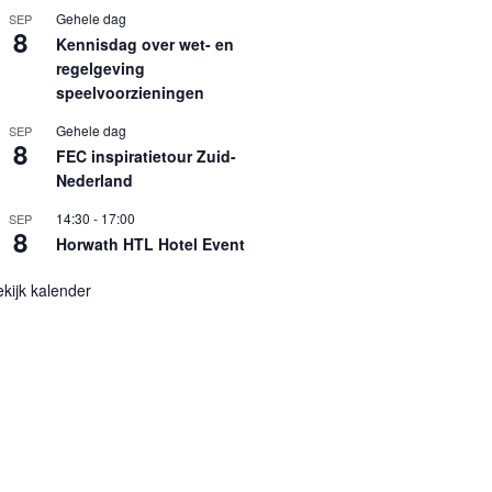
Gehele dag
SEP
8
Kennisdag over wet- en
regelgeving
speelvoorzieningen
Gehele dag
SEP
8
FEC inspiratietour Zuid-
Nederland
14:30
-
17:00
SEP
8
Horwath HTL Hotel Event
kijk kalender