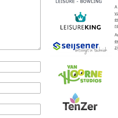
A
v
e
r
A
e
zi