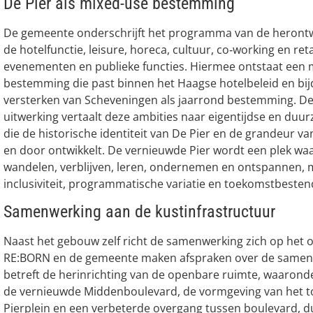
De Pier als mixed-use bestemming
De gemeente onderschrijft het programma van de herontw
de hotelfunctie, leisure, horeca, cultuur, co‑working en ret
evenementen en publieke functies. Hiermee ontstaat een 
bestemming die past binnen het Haagse hotelbeleid en bij
versterken van Scheveningen als jaarrond bestemming. De
uitwerking vertaalt deze ambities naar eigentijdse en duu
die de historische identiteit van De Pier en de grandeur v
en door ontwikkelt. De vernieuwde Pier wordt een plek w
wandelen, verblijven, leren, ondernemen en ontspannen, 
inclusiviteit, programmatische variatie en toekomstbesten
Samenwerking aan de kustinfrastructuur
Naast het gebouw zelf richt de samenwerking zich op het 
RE:BORN en de gemeente maken afspraken over de samen
betreft de herinrichting van de openbare ruimte, waaronde
de vernieuwde Middenboulevard, de vormgeving van het 
Pierplein en een verbeterde overgang tussen boulevard, d