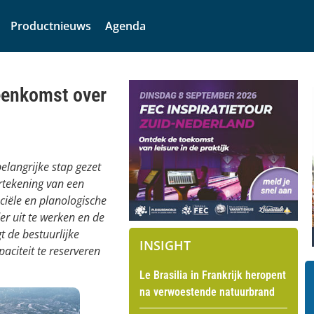
Productnieuws
Agenda
eenkomst over
langrijke stap gezet
rtekening van een
ciële en planologische
er uit te werken en de
 de bestuurlijke
INSIGHT
citeit te reserveren
Le Brasilia in Frankrijk heropent
na verwoestende natuurbrand