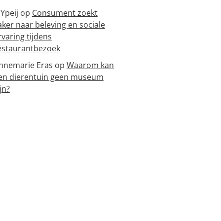
 Ypeij
op
Consument zoekt
aker naar beleving en sociale
rvaring tijdens
estaurantbezoek
nnemarie Eras
op
Waarom kan
en dierentuin geen museum
jn?