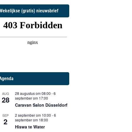
Wekelijkse (gratis) nieuwsbrief
Agenda
28 augustus om 08:00
-
6
AUG
28
september om 17:00
Caravan Salon Düsseldorf
2 september om 10:00
-
6
SEP
2
september om 18:00
Hiswa te Water