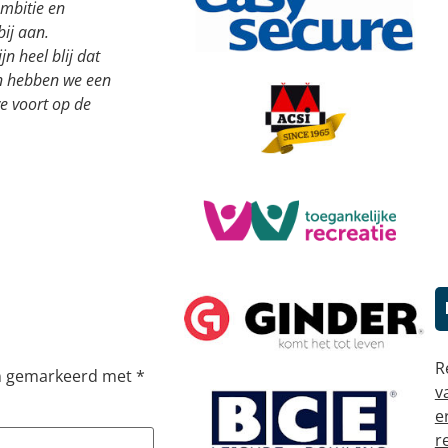
mbitie en
bij aan.
n heel blij dat
en hebben we een
e voort op de
R
jn gemarkeerd met
*
v
e
r