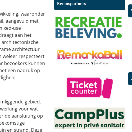
Kennispartners
ikkeling, waaronder
ail, aangevuld met
mixed‑use
draagt aan het
 architectonische
rzame architectuur
an weleer respecteert
aar bezoekers kunnen
met een nadruk op
digheid.
omliggende gebied.
werking voor wat
r de aansluiting op
toekomstige
uin en strand. Deze