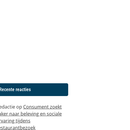
Recente reacties
edactie
op
Consument zoekt
aker naar beleving en sociale
rvaring tijdens
estaurantbezoek