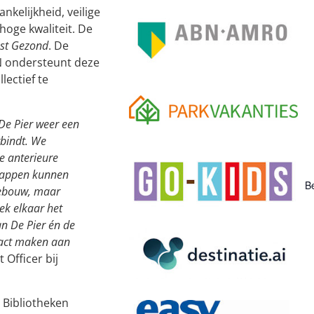
kelijkheid, veilige
oge kwaliteit. De
st Gezond
. De
N ondersteunt deze
lectief te
De Pier weer een
rbindt. We
e anterieure
stappen kunnen
Be
 gebouw, maar
ek elkaar het
an De Pier én de
act maken aan
Officer bij
 Bibliotheken