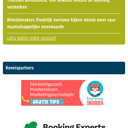
Thermen Berendonck: hoe bewuste keuzes de beleving
versterken
Beleidsmakers Stedelijk toerisme kijken steeds meer naar
maatschappelijke meerwaarde
LEES MEER OVER INSIGHT
Kennispartners