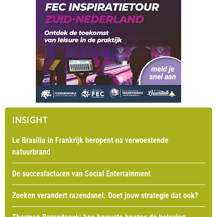
INSIGHT
Le Brasilia in Frankrijk heropent na verwoestende
natuurbrand
De succesfactoren van Social Entertainment
Zoeken verandert razendsnel. Doet jouw strategie dat ook?