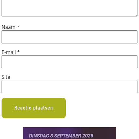
Naam
*
E-mail
*
Site