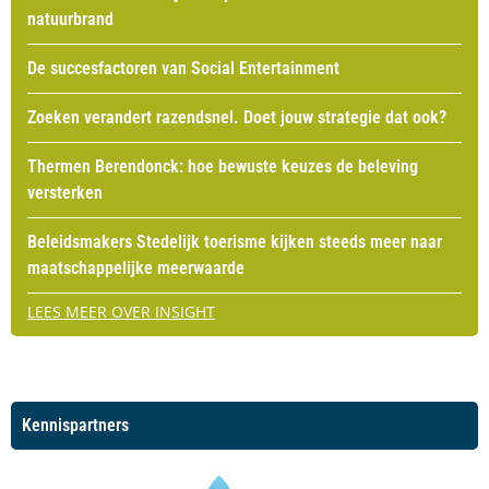
natuurbrand
De succesfactoren van Social Entertainment
Zoeken verandert razendsnel. Doet jouw strategie dat ook?
Thermen Berendonck: hoe bewuste keuzes de beleving
versterken
Beleidsmakers Stedelijk toerisme kijken steeds meer naar
maatschappelijke meerwaarde
LEES MEER OVER INSIGHT
Kennispartners