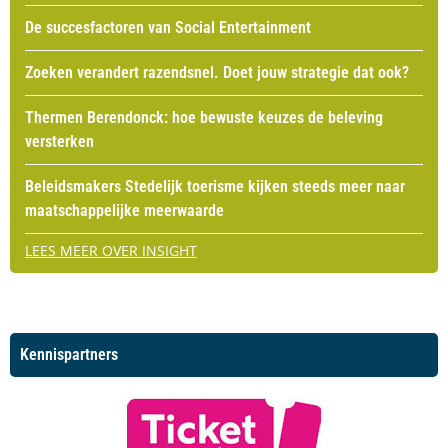
De succesfactoren van Social Entertainment
Zoeken verandert razendsnel. Doet jouw strategie dat ook?
Thermen Berendonck: hoe bewuste keuzes de beleving
versterken
Beleidsmakers Stedelijk toerisme kijken steeds meer naar
maatschappelijke meerwaarde
LEES MEER OVER INSIGHT
Kennispartners