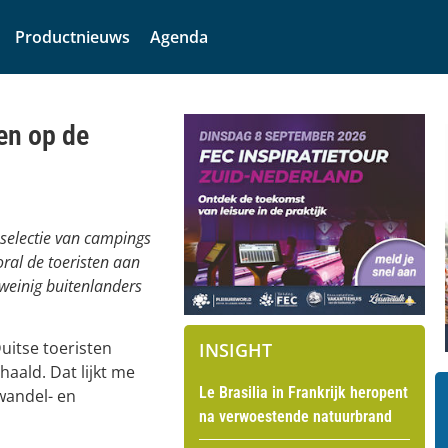
Productnieuws
Agenda
en op de
selectie van campings
ral de toeristen aan
weinig buitenlanders
uitse toeristen
INSIGHT
haald. Dat lijkt me
Le Brasilia in Frankrijk heropent
wandel- en
na verwoestende natuurbrand