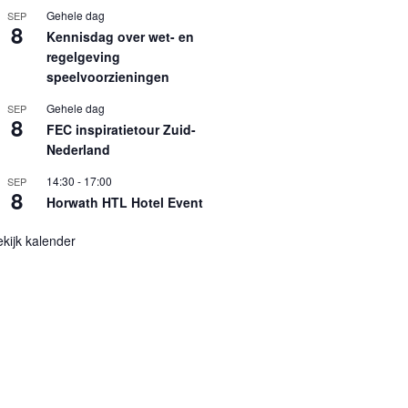
Gehele dag
SEP
8
Kennisdag over wet- en
regelgeving
speelvoorzieningen
Gehele dag
SEP
8
FEC inspiratietour Zuid-
Nederland
14:30
-
17:00
SEP
8
Horwath HTL Hotel Event
kijk kalender