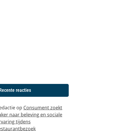
Recente reacties
edactie
op
Consument zoekt
aker naar beleving en sociale
rvaring tijdens
estaurantbezoek