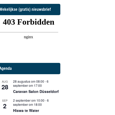
Wekelijkse (gratis) nieuwsbrief
Agenda
28 augustus om 08:00
-
6
AUG
28
september om 17:00
Caravan Salon Düsseldorf
2 september om 10:00
-
6
SEP
2
september om 18:00
Hiswa te Water