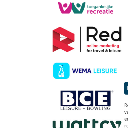
R
v
e
r