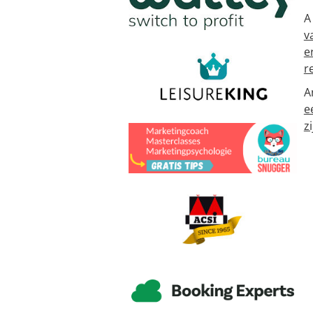
A
v
e
r
A
e
zi