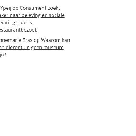
 Ypeij
op
Consument zoekt
aker naar beleving en sociale
rvaring tijdens
estaurantbezoek
nnemarie Eras
op
Waarom kan
en dierentuin geen museum
jn?